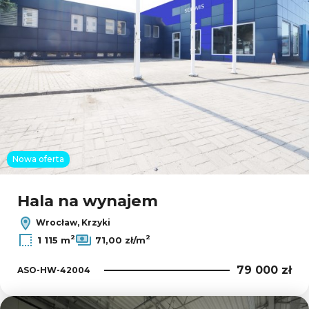
Nowa oferta
Hala na wynajem
Wrocław, Krzyki
2
2
1 115 m
71,00 zł/m
79 000 zł
ASO-HW-42004