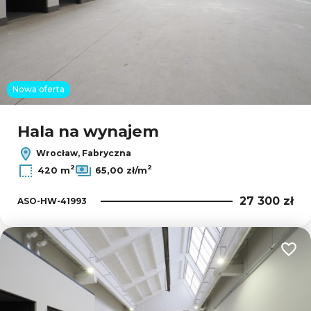
Nowa oferta
Hala na wynajem
Wrocław, Fabryczna
2
2
420 m
65,00 zł/m
27 300 zł
ASO-HW-41993
Dodaj