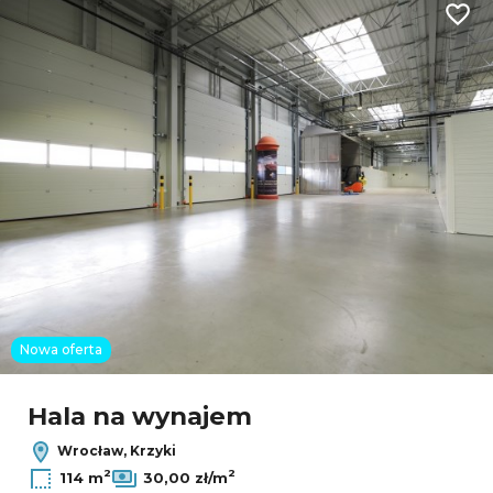
Dodaj
Nowa oferta
Hala na wynajem
Wrocław, Krzyki
2
2
114 m
30,00 zł/m