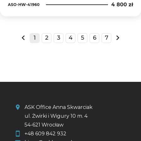
4 800 zł
ASO-HW-41960
1
2
3
4
5
6
7
prev
next
ASK Office Anna Skwarciak
ul. Żwirki i Wigury 10 m. 4
54-621 Wrocław
+48 609 842 932