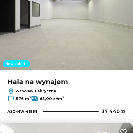
Nowa oferta
Hala na wynajem
Wrocław, Fabryczna
2
2
576 m
65,00 zł/m
37 440 zł
ASO-HW-41989