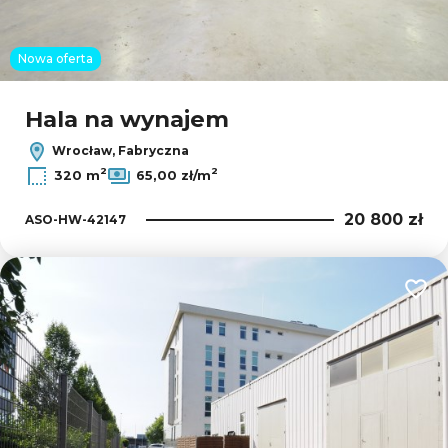
Nowa oferta
Hala na wynajem
Wrocław, Fabryczna
2
2
320 m
65,00 zł/m
20 800 zł
ASO-HW-42147
Dodaj