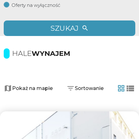
Oferty na wyłączność
SZUKAJ
HALE
WYNAJEM
+
−
Pokaż na mapie
Sortowanie
tabela
list
Dodaj