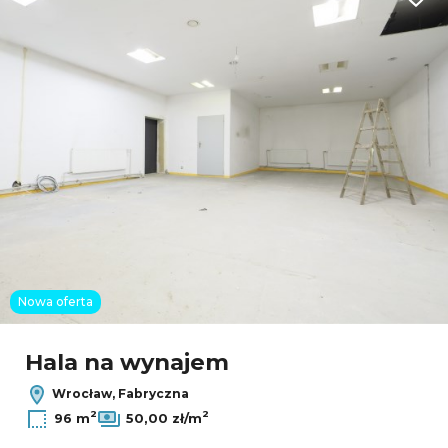
Dodaj
Nowa oferta
Hala na wynajem
Wrocław, Fabryczna
2
2
96 m
50,00 zł/m