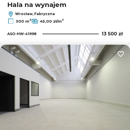
Hala na wynajem
Wrocław, Fabryczna
2
2
300 m
45,00 zł/m
13 500 zł
ASO-HW-41998
Dodaj