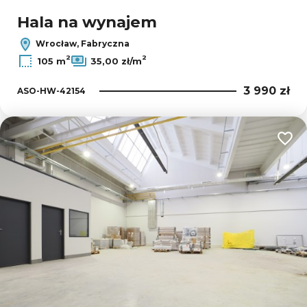
Hala na wynajem
Wrocław, Fabryczna
2
2
105 m
35,00 zł/m
3 990 zł
ASO-HW-42154
Dodaj