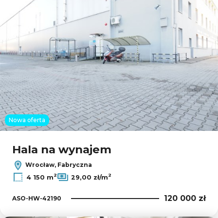
Nowa oferta
Leaflet
|
© OpenMapTiles
© OpenStreetMap contributors
Hala na wynajem
Wrocław, Fabryczna
2
2
4 150 m
29,00 zł/m
120 000 zł
ASO-HW-42190