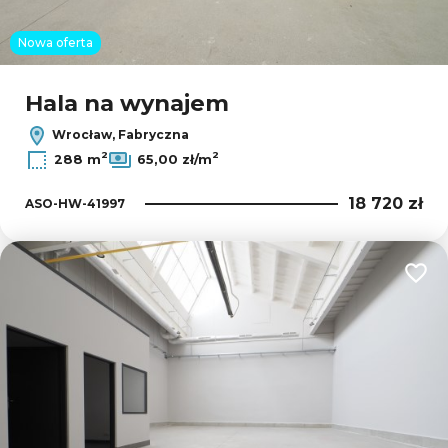
Nowa oferta
Hala na wynajem
Wrocław, Fabryczna
2
2
288 m
65,00 zł/m
18 720 zł
ASO-HW-41997
Dodaj