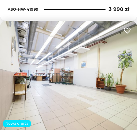
3 990 zł
ASO-HW-41999
Dodaj
Nowa oferta