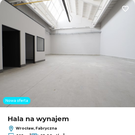
Dodaj
Nowa oferta
Hala na wynajem
Wrocław, Fabryczna
2
2