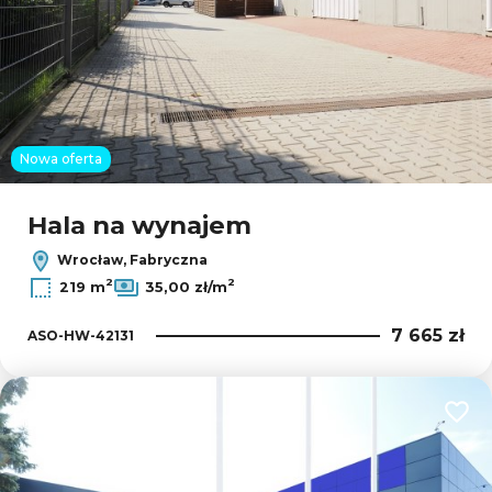
Nowa oferta
Hala na wynajem
Wrocław, Fabryczna
2
2
219 m
35,00 zł/m
7 665 zł
ASO-HW-42131
Dodaj