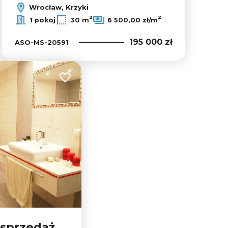
Wrocław, Krzyki
Leaflet
|
© OpenMapTiles
© OpenStreetMap contributors
2
2
1 pokoj
30 m
6 500,00 zł/m
195 000 zł
ASO-MS-20591
Dodaj do ulubionych
 sprzedaż