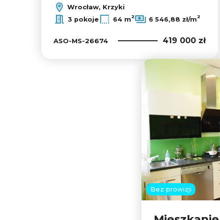
Wrocław, Krzyki
2
2
3 pokoje
64 m
6 546,88 zł/m
419 000 zł
ASO-MS-26674
Bez prowizji
Mieszkanie