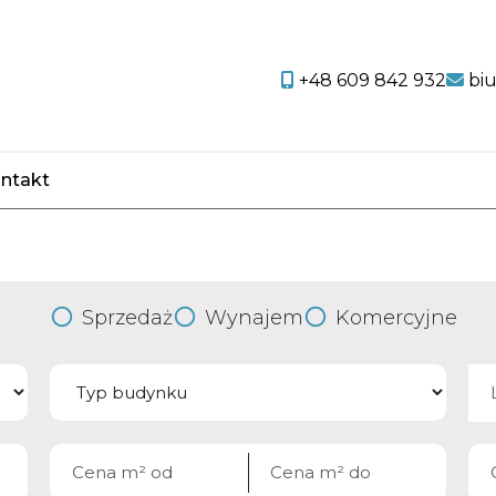
+48 609 842 932
bi
ntakt
favorite
Sprzedaż
Wynajem
Komercyjne