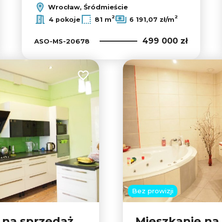
Wrocław, Śródmieście
2
2
4 pokoje
81 m
6 191,07 zł/m
499 000 zł
ASO-MS-20678
Dodaj do ulubionych
Bez prowizji
 na sprzedaż
Mieszkanie na