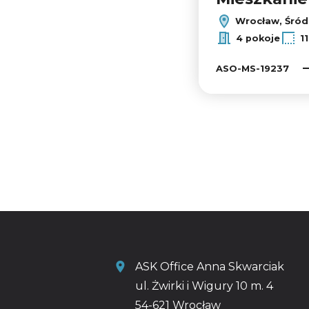
Wrocław, Śród
4 pokoje
1
ASO-MS-19237
ASK Office Anna Skwarciak
ul. Żwirki i Wigury 10 m. 4
54-621 Wrocław