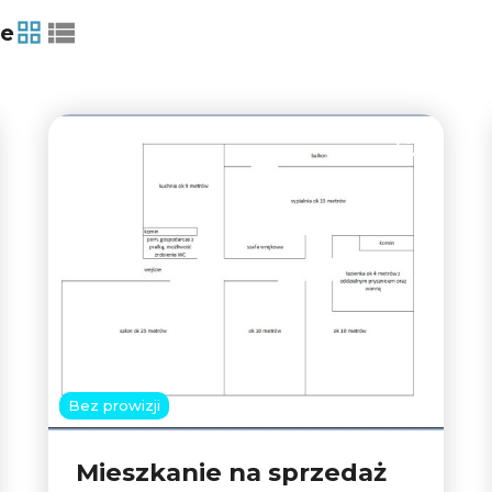
ie
tabela
lista
3
 do ulubionych
Dodaj do u
Bez prowizji
Mieszkanie na sprzedaż