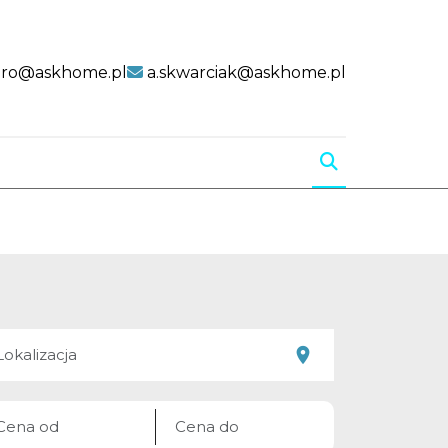
uro@askhome.pl
a.skwarciak@askhome.pl