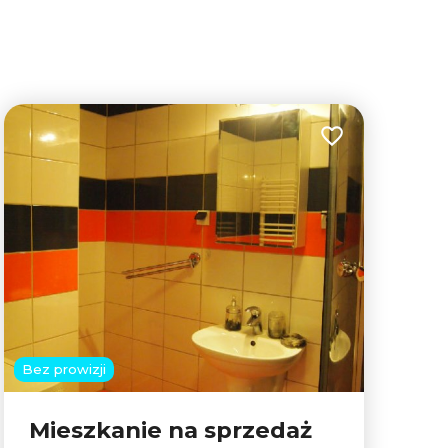
lubionych
Dodaj do ulubion
Bez prowizji
Mieszkanie na sprzedaż