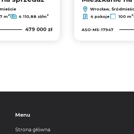
mieście
Wrocław, Śródmieśc
2
2
2
17 m
4 110,88 zł/m
4 pokoje
100 m
479 000 zł
ASO-MS-17947
Menu
Strona główna