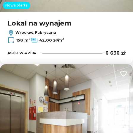
Nowa oferta
Lokal na wynajem
Wrocław, Fabryczna
2
2
158 m
42,00 zł/m
6 636 zł
ASO-LW-42194
Dodaj