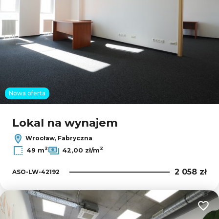
Nowa oferta
Lokal na wynajem
Wrocław, Fabryczna
2
2
49 m
42,00 zł/m
2 058 zł
ASO-LW-42192
Dodaj