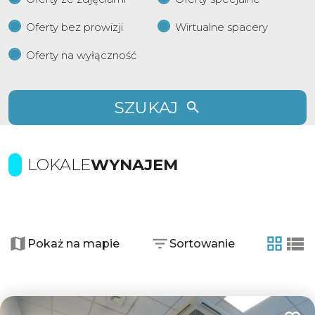
Oferty bez prowizji
Wirtualne spacery
Oferty na wyłączność
SZUKAJ
LOKALE
WYNAJEM
+
−
Pokaż na mapie
Sortowanie
tabela
list
2
5