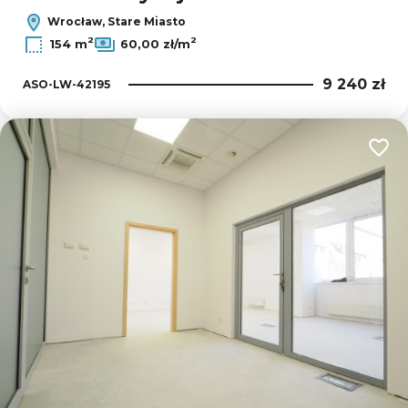
Wrocław, Stare Miasto
2
2
154 m
60,00 zł/m
9 240 zł
ASO-LW-42195
Dodaj