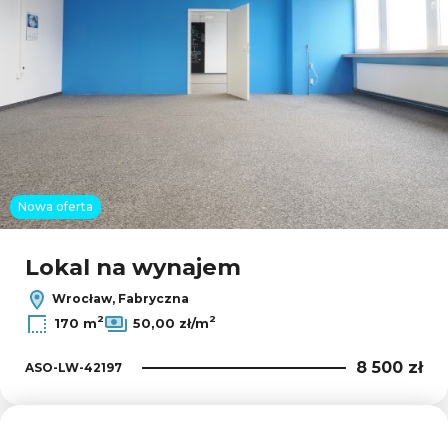
Nowa oferta
Lokal na wynajem
Wrocław, Fabryczna
2
2
170 m
50,00 zł/m
8 500 zł
ASO-LW-42197
Dodaj