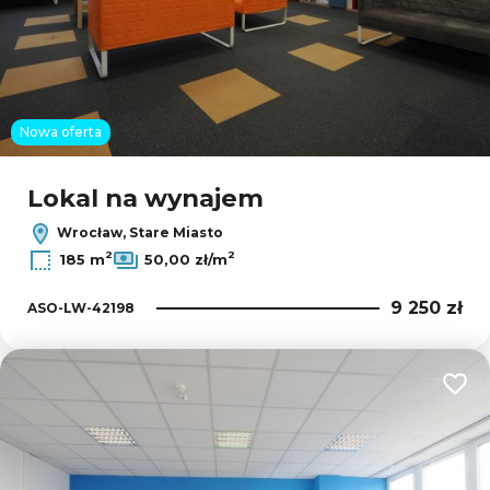
Nowa oferta
Lokal na wynajem
Wrocław, Stare Miasto
2
2
185 m
50,00 zł/m
9 250 zł
ASO-LW-42198
Dodaj