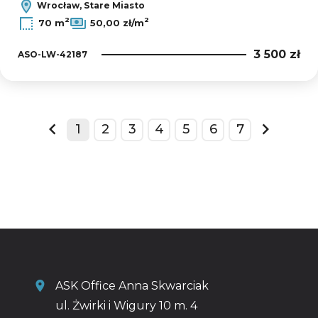
Wrocław, Stare Miasto
2
2
70 m
50,00 zł/m
3 500 zł
ASO-LW-42187
1
2
3
4
5
6
7
prev
next
ASK Office Anna Skwarciak
ul. Żwirki i Wigury 10 m. 4