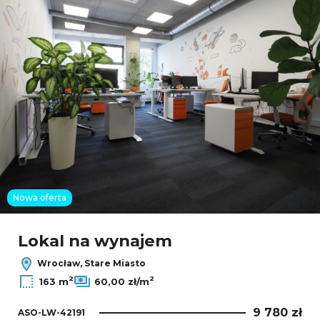
Nowa oferta
Lokal na wynajem
Wrocław, Stare Miasto
2
2
163 m
60,00 zł/m
9 780 zł
ASO-LW-42191