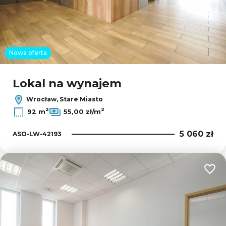
Nowa oferta
Lokal na wynajem
Wrocław, Stare Miasto
2
2
92 m
55,00 zł/m
5 060 zł
ASO-LW-42193
Dodaj