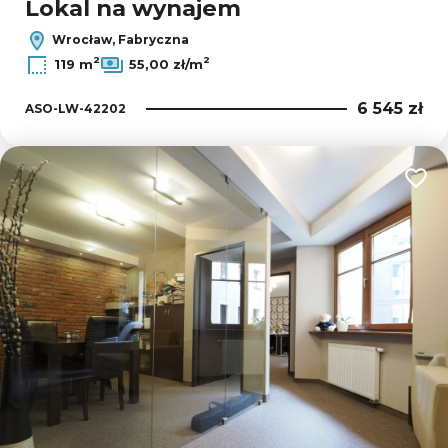
Lokal na wynajem
Wrocław, Fabryczna
2
2
119 m
55,00 zł/m
6 545 zł
ASO-LW-42202
Dodaj