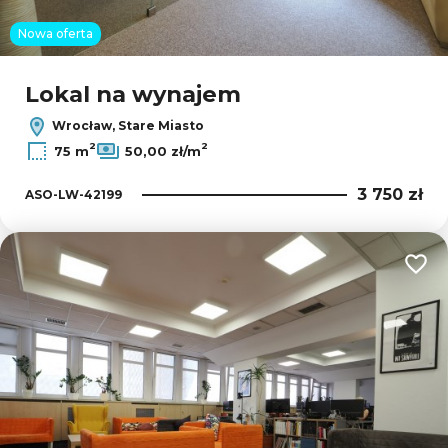
Nowa oferta
Lokal na wynajem
Wrocław, Stare Miasto
2
2
75 m
50,00 zł/m
3 750 zł
ASO-LW-42199
Dodaj