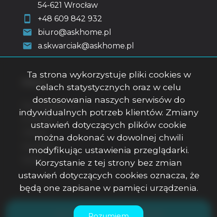
54-621 Wrocław
+48 609 842 932
biuro@askhome.pl
a.skwarciak@askhome.pl
Ta strona wykorzystuje pliki cookies w
Menu
celach statystycznych oraz w celu
dostosowania naszych serwisów do
Strona główna
indywidualnych potrzeb klientów. Zmiany
O firmie
ustawień dotyczących plików cookie
Oferty
można dokonać w dowolnej chwili
Kontakt
modyfikując ustawienia przeglądarki.
Rodo
Korzystanie z tej strony bez zmian
ustawień dotyczących cookies oznacza, że
będą one zapisane w pamięci urządzenia.
ASK Office Anna Skwarciak © 2026
Rozumiem