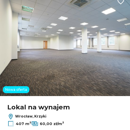
Dodaj
26
6
4
2
Nowa oferta
Leaflet
Lokal na wynajem
Wrocław, Krzyki
2
2
407 m
60,00 zł/m