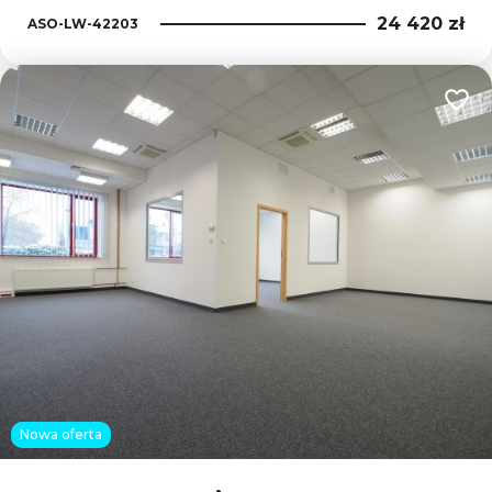
24 420 zł
ASO-LW-42203
Dodaj
Nowa oferta