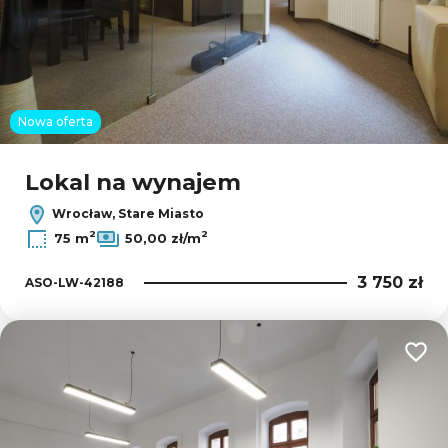
Nowa oferta
Lokal na wynajem
Wrocław, Stare Miasto
2
2
75 m
50,00 zł/m
3 750 zł
ASO-LW-42188
Dodaj