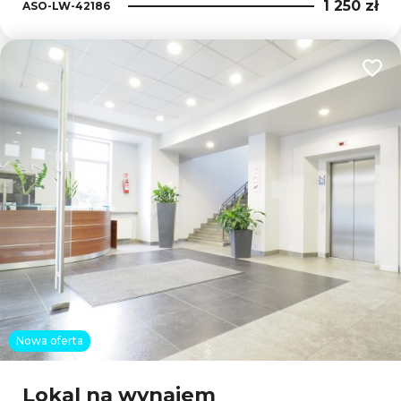
1 250 zł
ASO-LW-42186
Dodaj
Nowa oferta
Lokal na wynajem