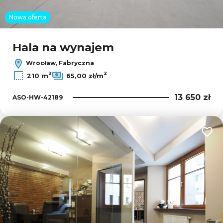
Nowa oferta
Hala na wynajem
Wrocław, Fabryczna
2
2
210 m
65,00 zł/m
13 650 zł
ASO-HW-42189
Dodaj