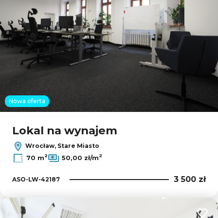
Nowa oferta
Lokal na wynajem
Wrocław, Stare Miasto
2
2
70 m
50,00 zł/m
3 500 zł
ASO-LW-42187
Dodaj