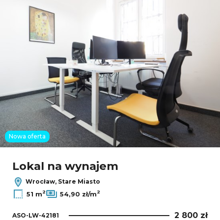
Nowa oferta
Lokal na wynajem
Wrocław, Stare Miasto
2
2
51 m
54,90 zł/m
2 800 zł
ASO-LW-42181