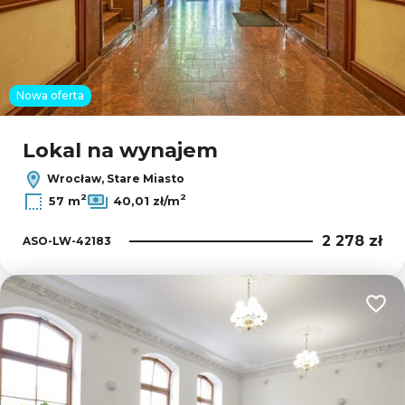
Nowa oferta
Lokal na wynajem
Wrocław, Stare Miasto
2
2
57 m
40,01 zł/m
2 278 zł
ASO-LW-42183
Dodaj