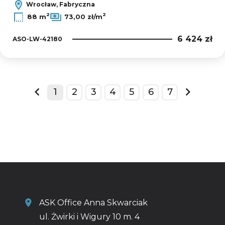
Wrocław, Fabryczna
2
2
88 m
73,00 zł/m
6 424 zł
ASO-LW-42180
1
2
3
4
5
6
7
prev
next
ASK Office Anna Skwarciak
ul. Żwirki i Wigury 10 m. 4