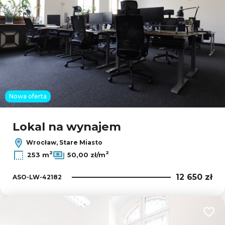
Nowa oferta
Lokal na wynajem
Wrocław, Stare Miasto
2
2
253 m
50,00 zł/m
12 650 zł
ASO-LW-42182
Dodaj