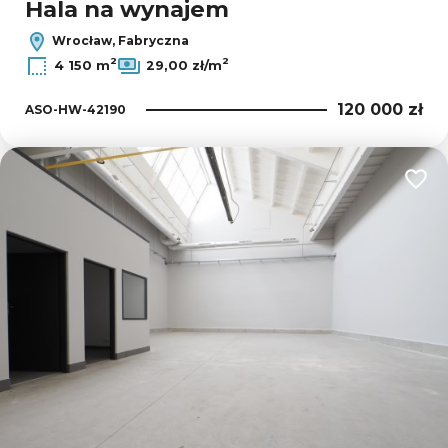
Hala na wynajem
Wrocław, Fabryczna
2
2
4 150 m
29,00 zł/m
120 000 zł
ASO-HW-42190
Dodaj