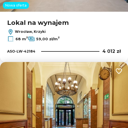
Nowa oferta
Lokal na wynajem
Wrocław, Krzyki
2
2
68 m
59,00 zł/m
4 012 zł
ASO-LW-42184
Dodaj