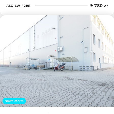
9 780 zł
ASO-LW-42191
Dodaj
Nowa oferta