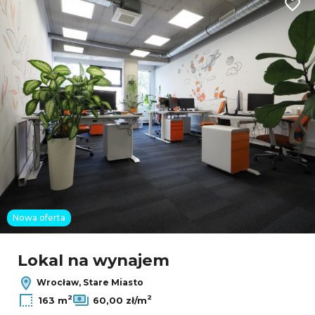
Dodaj
20
7
5
2
Nowa oferta
Leaflet
|
© OpenMapTiles
© OpenStreetMap contributors
Lokal na wynajem
Wrocław, Stare Miasto
2
2
163 m
60,00 zł/m