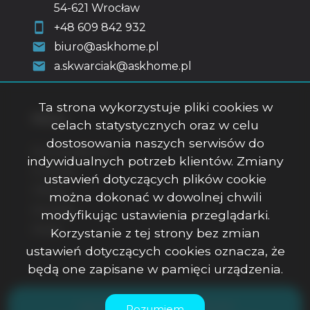
54-621 Wrocław
+48 609 842 932
biuro@askhome.pl
a.skwarciak@askhome.pl
Ta strona wykorzystuje pliki cookies w
Menu
celach statystycznych oraz w celu
dostosowania naszych serwisów do
Strona główna
indywidualnych potrzeb klientów. Zmiany
O firmie
ustawień dotyczących plików cookie
Oferty
można dokonać w dowolnej chwili
Kontakt
modyfikując ustawienia przeglądarki.
Rodo
Korzystanie z tej strony bez zmian
ustawień dotyczących cookies oznacza, że
będą one zapisane w pamięci urządzenia.
ASK Office Anna Skwarciak © 2026
Rozumiem