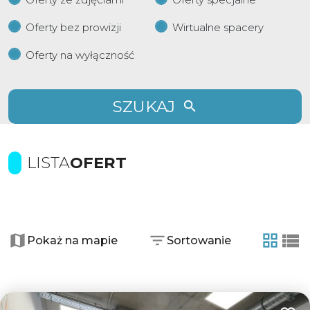
Oferty bez prowizji
Wirtualne spacery
Oferty na wyłączność
SZUKAJ
LISTA
OFERT
+
−
Pokaż na mapie
Sortowanie
tabela
list
2