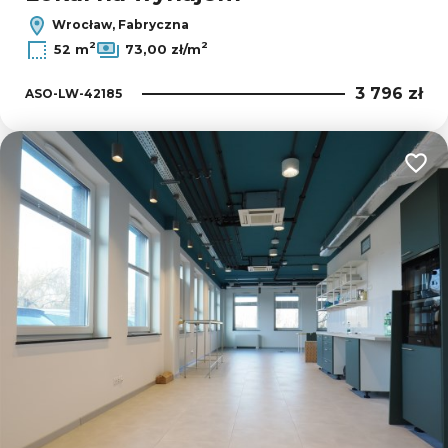
Wrocław, Fabryczna
2
2
52 m
73,00 zł/m
3 796 zł
ASO-LW-42185
Dodaj