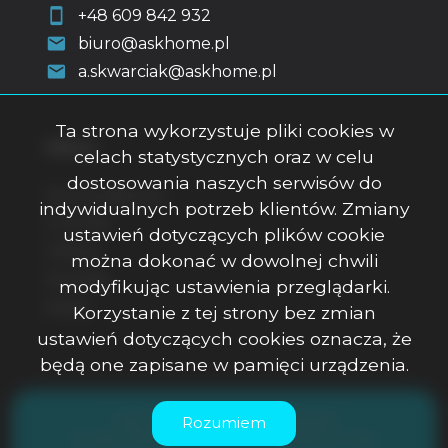
+48 609 842 932
biuro@askhome.pl
a.skwarciak@askhome.pl
Ta strona wykorzystuje pliki cookies w
Menu
celach statystycznych oraz w celu
dostosowania naszych serwisów do
Strona główna
indywidualnych potrzeb klientów. Zmiany
O firmie
ustawień dotyczących plików cookie
Oferty
można dokonać w dowolnej chwili
Kontakt
modyfikując ustawienia przeglądarki.
Rodo
Korzystanie z tej strony bez zmian
ustawień dotyczących cookies oznacza, że
będą one zapisane w pamięci urządzenia.
ASK Office Anna Skwarciak © 2026
Rozumiem
Program dla biur nieruchomości
Galactica Virgo