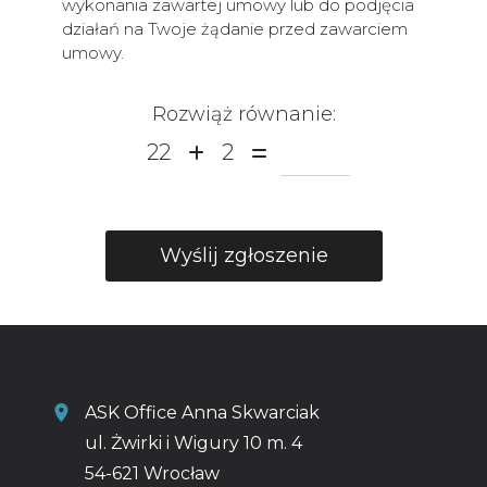
wykonania zawartej umowy lub do podjęcia
działań na Twoje żądanie przed zawarciem
umowy.
Rozwiąż równanie:
22
2
ASK Office Anna Skwarciak
ul. Żwirki i Wigury 10 m. 4
54-621 Wrocław