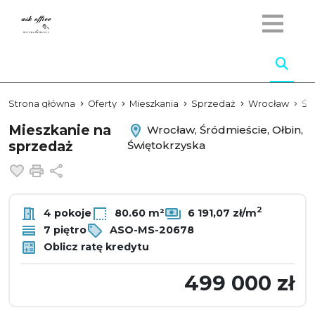
Strona główna
Oferty
Mieszkania
Sprzedaż
Wrocław
Śr
Mieszkanie na
Wrocław, Śródmieście, Ołbin,
sprzedaż
Świętokrzyska
Dodaj do ulubionych
Drukuj
Udostępnij
2
4 pokoje
80.60 m²
6 191,07 zł/m
7 piętro
ASO-MS-20678
Oblicz ratę kredytu
499 000 zł