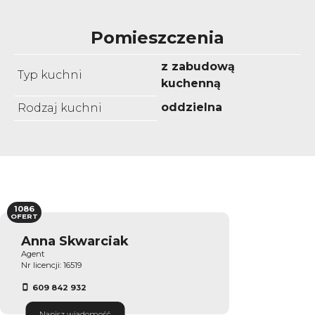
Pomieszczenia
z zabudową
Typ kuchni
kuchenną
oddzielna
Rodzaj kuchni
1086
OFERT
Anna Skwarciak
Agent
Nr licencji: 16519
609 842 932
Napisz wiadomość