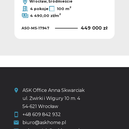
Wrocław, Śródmieście
2
2
ł/m
4 pokoje
100 m
2
4 490,00 zł/m
 zł
ASO
449 000 zł
ASO-MS-17947
ASK Office Anna Skwarciak
ul. Żwirki i Wigury 10 m. 4
54-621 Wrocław
+48 609 842 932
biuro@askhome.pl