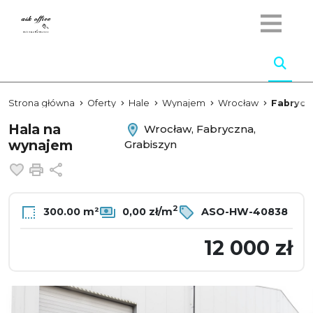
Strona główna
Oferty
Hale
Wynajem
Wrocław
Fabrycz
Hala na
Wrocław, Fabryczna,
wynajem
Grabiszyn
Dodaj do ulubionych
Drukuj
Udostępnij
2
300.00 m²
0,00 zł/m
ASO-HW-40838
12 000 zł