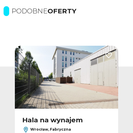
PODOBNE
OFERTY
Dodaj do ulubionych
Dodaj do ulub
Hala na wynajem
H
Wrocław, Fabryczna