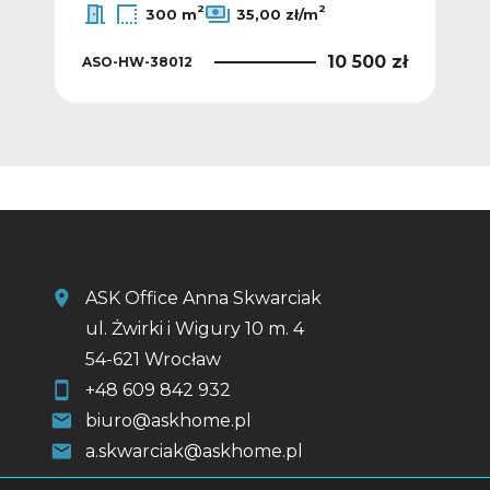
2
2
300 m
35,00 zł/m
0 zł
10 500 zł
ASO-HW-38012
AS
ASK Office Anna Skwarciak
ul. Żwirki i Wigury 10 m. 4
54-621 Wrocław
+48 609 842 932
biuro@askhome.pl
a.skwarciak@askhome.pl