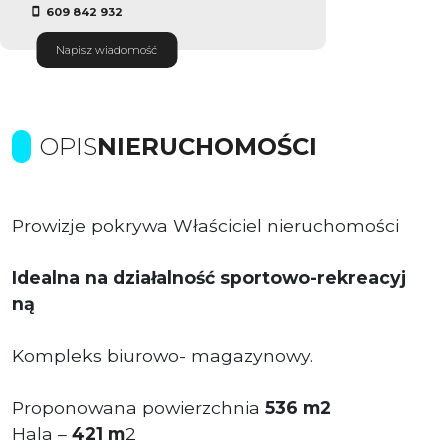
609 842 932
Napisz wiadomość
OPIS
NIERUCHOMOŚCI
Prowizje pokrywa Właściciel nieruchomości
Idealna na działalność sportowo-rekreacyj
ną
Kompleks biurowo- magazynowy.
Proponowana powierzchnia
536
m2
Hala –
421 m
2