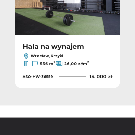
Hala na wynajem
H
Wrocław, Krzyki
2
2
536 m
26,00 zł/m
 zł
14 000 zł
ASO-HW-36559
AS