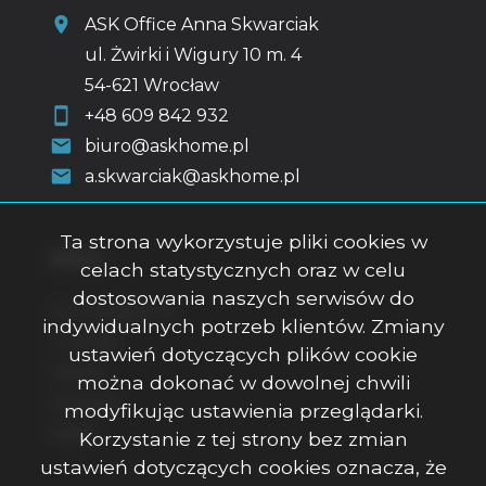
ASK Office Anna Skwarciak
ul. Żwirki i Wigury 10 m. 4
54-621 Wrocław
+48 609 842 932
biuro@askhome.pl
a.skwarciak@askhome.pl
Ta strona wykorzystuje pliki cookies w
Menu
celach statystycznych oraz w celu
dostosowania naszych serwisów do
Strona główna
indywidualnych potrzeb klientów. Zmiany
O firmie
ustawień dotyczących plików cookie
Oferty
można dokonać w dowolnej chwili
Kontakt
modyfikując ustawienia przeglądarki.
Rodo
Korzystanie z tej strony bez zmian
ustawień dotyczących cookies oznacza, że