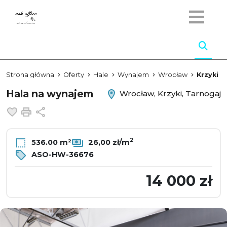
Strona główna
Oferty
Hale
Wynajem
Wrocław
Krzyki
Hala na wynajem
Wrocław, Krzyki, Tarnogaj
Dodaj do ulubionych
Drukuj
Udostępnij
2
536.00 m²
26,00 zł/m
ASO-HW-36676
14 000 zł