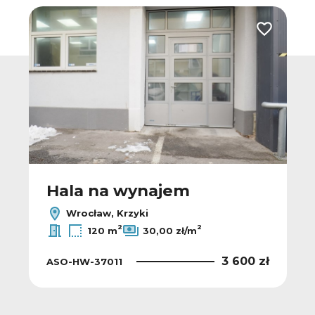
 do ulubionych
Dodaj do u
Hala na wynajem
Wrocław, Krzyki
2
2
120 m
30,00 zł/m
3 600 zł
ASO-HW-37011