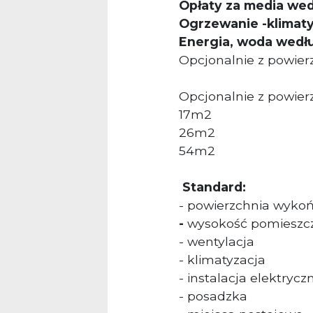
Opłaty za media wed
Ogrzewanie -klimaty
Energia, woda wedłu
Opcjonalnie z powi
Opcjonalnie z powier
17m2
26m2
54m2
Standard:
- powierzchnia wyko
-
wysokość pomieszcz
- wentylacja
- klimatyzacja
- instalacja elektryczn
- posadzka