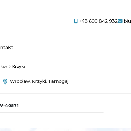
+48 609 842 932
bi
ntakt
favorite
ław
Krzyki
m
Wrocław, Krzyki, Tarnogaj
W-40571