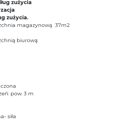
ług zużycia
zacja
g zużycia.
erzchnia magazynową
37m2
zchnią biurową:
ńczona
eń: pow. 3 m
a- siła