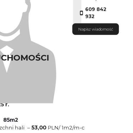
609 842
932
Napisz wiadomość
UCHOMOŚCI
olnostojacy
zchnia
85m2
5 r.
u
85m2
zchni hali –
53,00
PLN/ 1m2/m-c