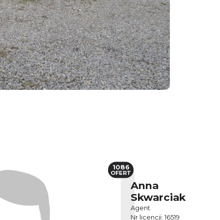
1086
OFERT
Anna
Skwarciak
Agent
Nr licencji: 16519