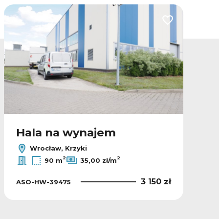
lubionych
Dodaj do ulubio
Hala na wynajem
Wrocław, Krzyki
2
2
90 m
35,00 zł/m
3 150 zł
ASO-HW-39475