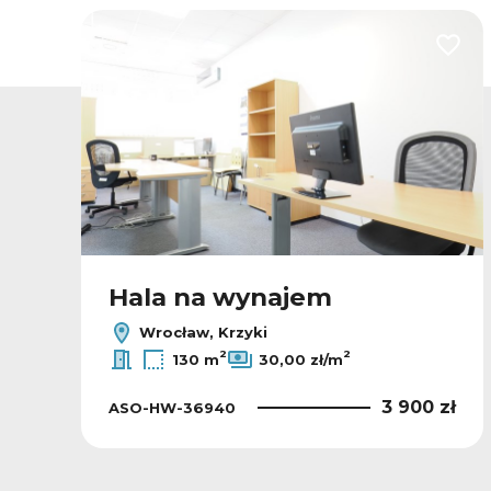
odaj do ulubionych
Dodaj
Hala na wynajem
Wrocław, Krzyki
2
2
130 m
30,00 zł/m
ł
3 900 zł
ASO-HW-36940