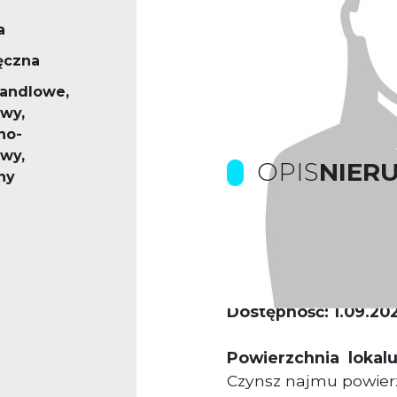
a
ęczna
andlowe,
wy,
no-
wy,
OPIS
NIER
ny
Murowany budynek w
Proponowana powier
Dostępność: 1.09.202
Powierzchnia
lokal
Czynsz najmu powier