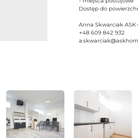
- miejsca postojowe
Dostęp do powierzchn
Anna Skwarciak ASK
+48 609 842 932
a.skwarciak@askhom