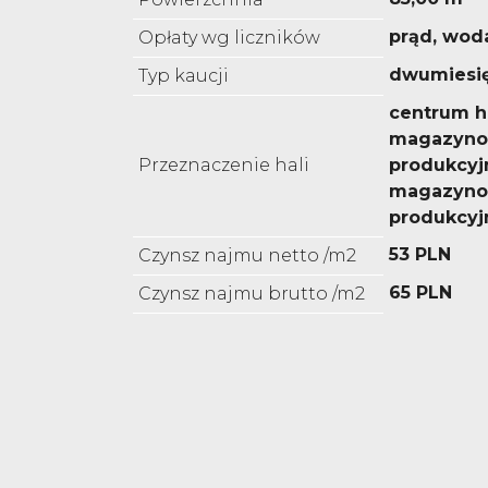
prąd, wod
Opłaty wg liczników
dwumiesi
Typ kaucji
centrum h
magazyno
Przeznaczenie hali
produkcyj
magazyno
produkcyj
53 PLN
Czynsz najmu netto /m2
65 PLN
Czynsz najmu brutto /m2