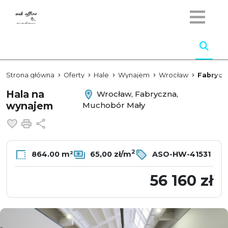
Strona główna
Oferty
Hale
Wynajem
Wrocław
Fabrycz
Hala na
Wrocław, Fabryczna,
wynajem
Muchobór Mały
Dodaj do ulubionych
Drukuj
Udostępnij
2
864.00 m²
65,00 zł/m
ASO-HW-41531
56 160 zł