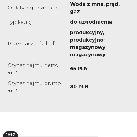
Woda zimna, prąd,
Opłaty wg liczników
gaz
do uzgodnienia
Typ kaucji
produkcyjny,
produkcyjno-
Przeznaczenie hali
magazynowy,
magazynowy
Czynsz najmu netto
65 PLN
/m2
Czynsz najmu brutto
80 PLN
/m2
1087