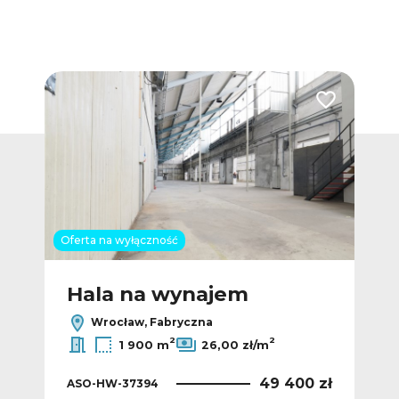
Dodaj do ulubionych
Dodaj do ulub
Oferta na wyłączność
Hala na wynajem
H
Wrocław, Fabryczna
2
2
1 900 m
26,00 zł/m
 zł
49 400 zł
ASO-HW-37394
AS