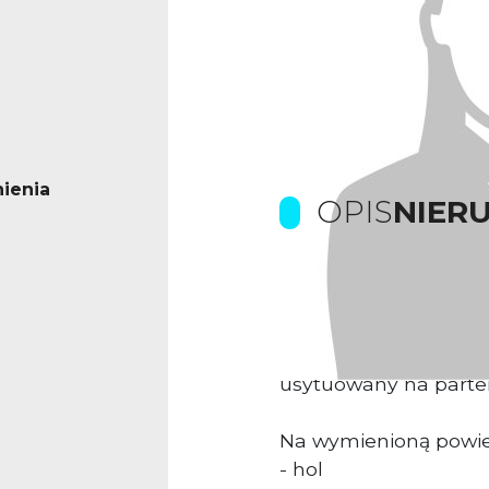
ienia
OPIS
NIER
Prowizje pokrywa Wła
Lokal biurowo -usł
usytuowany na parter
Na wymienioną powie
- hol