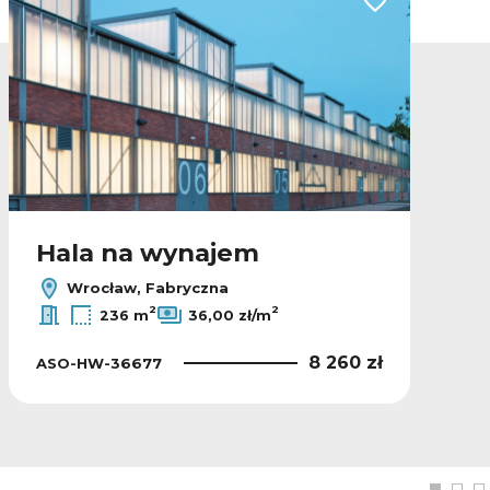
lubionych
Dodaj do ulubio
Hala na wynajem
Wrocław, Fabryczna
2
2
236 m
36,00 zł/m
8 260 zł
ASO-HW-36677