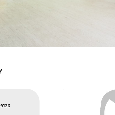
Y
9126