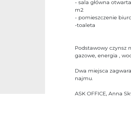
- sala główna otwar
m2
- pomieszczenie biur
-toaleta
Podstawowy czynsz n
gazowe, energia , wo
Dwa miejsca zagwar
najmu.
ASK OFFICE, Anna Skw