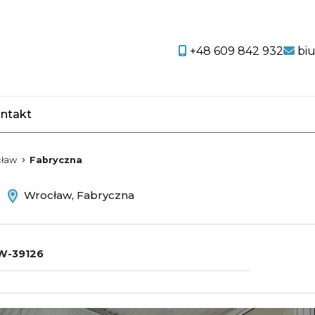
+48 609 842 932
bi
ntakt
favorite
ław
Fabryczna
m
Wrocław, Fabryczna
W-39126