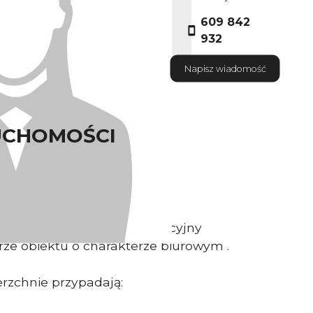
609 842
932
Napisz wiadomość
UCHOMOŚCI
sciciekl nieruchomosci
ugowo- magazynowo- produkcyjny
ze obiektu o charakterze biurowym .
rzchnie przypadają: