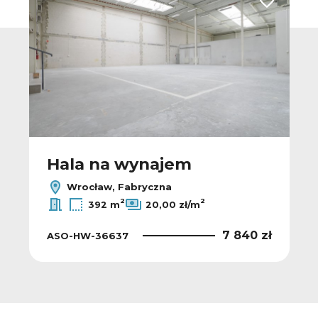
 do ulubionych
Dodaj do u
Hala na wynajem
Wrocław, Fabryczna
2
2
392 m
20,00 zł/m
7 840 zł
ASO-HW-36637