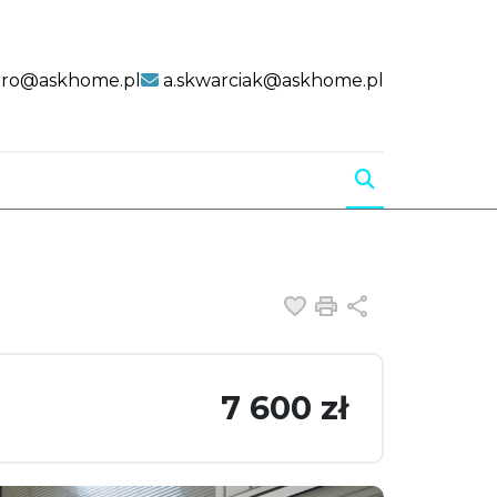
uro@askhome.pl
a.skwarciak@askhome.pl
Dodaj do ulubiony
Drukuj
Udostępnij
7 600 zł