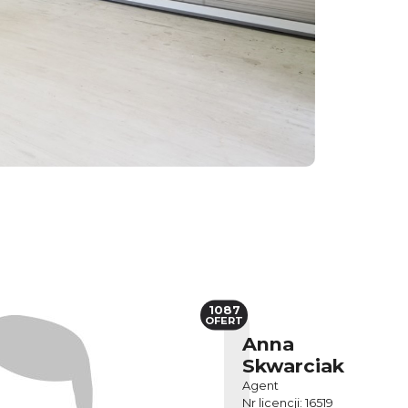
1087
OFERT
Anna
Skwarciak
Agent
Nr licencji: 16519