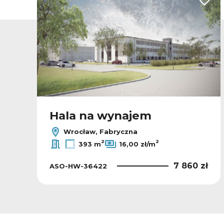
odaj do ulubionych
Dodaj
Hala na wynajem
Wrocław, Fabryczna
2
2
393 m
16,00 zł/m
ł
7 860 zł
ASO-HW-36422