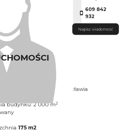
609 842
932
Napisz wiadomość
UCHOMOŚCI
ściciel nieruchomości
sytuowany w Centrum Wrocławia
2
nia budynku: 2 000 m
owany
zchnia
175 m2