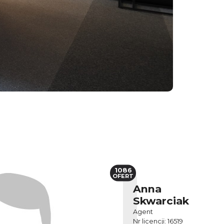
1086
OFERT
Anna
Skwarciak
Agent
Nr licencji: 16519