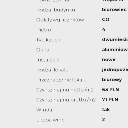
biurowiec
Rodzaj budynku
CO
Opłaty wg liczników
4
Piętro
dwumiesi
Typ kaucji
aluminiow
Okna
nowe
Instalacje
jednopoz
Rodzaj lokalu
biurowy
Przeznaczenie lokalu
63 PLN
Czynsz najmu netto /m2
71 PLN
Czynsz najmu brutto /m2
tak
Winda
2
Liczba wind