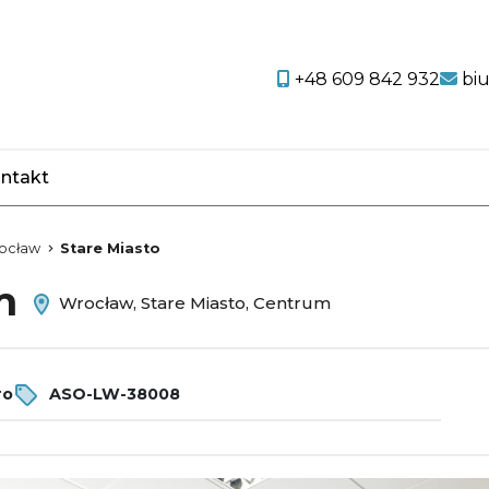
+48 609 842 932
bi
ntakt
favorite
ocław
Stare Miasto
em
Wrocław, Stare Miasto, Centrum
ro
ASO-LW-38008