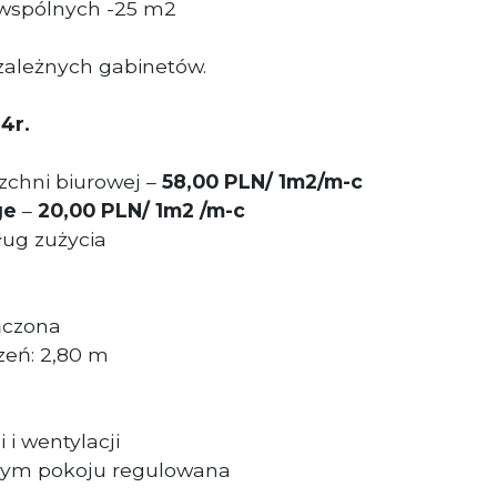
 wspólnych -25 m2
iezależnych gabinetów.
4r.
chni biurowej –
58
,00
PLN/ 1m2/m-c
ge
–
20,00 PLN/ 1m2 /m-c
ług zużycia
ńczona
eń: 2,80 m
 i wentylacji
żdym pokoju regulowana