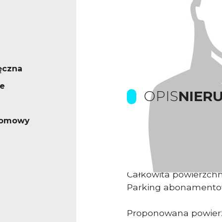
ęczna
e
OPIS
NIER
iomowy
Prowizje pokrywa wła
Kompleks biurowy u
Biurowiec Klasy A
Całkowita powierzch
Parking abonament
Proponowana powier