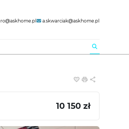
uro@askhome.pl
a.skwarciak@askhome.pl
Dodaj do ulubiony
Drukuj
Udostępnij
10 150 zł