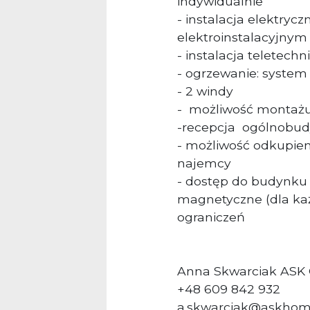
indywidualnie
- instalacja elektry
elektroinstalacyjnym
- instalacja teletechn
- ogrzewanie: system 
- 2 windy
-
możliwość montaż
-recepcja
ogólnobu
- możliwość odkupien
najemcy
-
dostęp do budynku i
magnetyczne (dla każ
ograniczeń
Anna Skwarciak ASK
+48 609 842 932
a.skwarciak@askhom