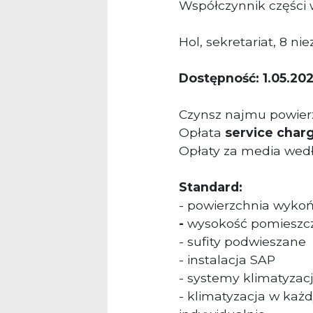
Współczynnik części
Hol, sekretariat, 8 n
Dostępność: 1.05.202
Czynsz najmu powierz
Opłata
service char
Opłaty za media wed
Standard:
- powierzchnia wyko
-
wysokość pomieszcz
- sufity podwieszane
- instalacja SAP
- systemy klimatyzacji
- klimatyzacja w ka