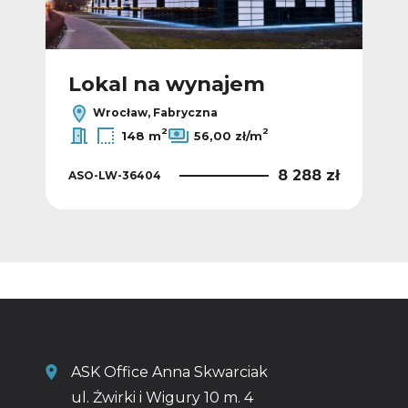
Lokal na wynajem
L
Wrocław, Fabryczna
2
2
148 m
56,00 zł/m
5 zł
8 288 zł
ASO-LW-36404
AS
ASK Office Anna Skwarciak
ul. Żwirki i Wigury 10 m. 4