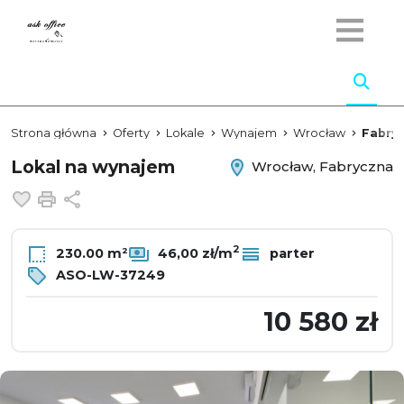
Strona główna
Oferty
Lokale
Wynajem
Wrocław
Fabry
Lokal na wynajem
Wrocław, Fabryczna
Dodaj do ulubionych
Drukuj
Udostępnij
2
230.00 m²
46,00 zł/m
parter
ASO-LW-37249
10 580 zł