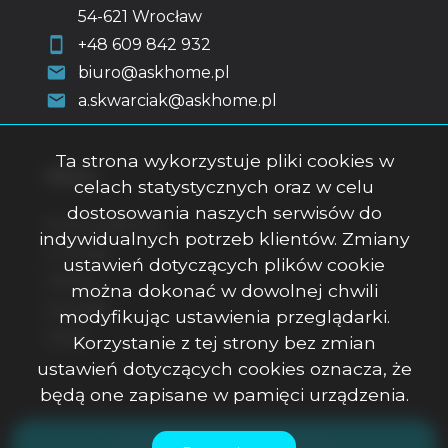
54-621 Wrocław
+48 609 842 932
biuro@askhome.pl
a.skwarciak@askhome.pl
Ta strona wykorzystuje pliki cookies w
Menu
celach statystycznych oraz w celu
dostosowania naszych serwisów do
Strona główna
indywidualnych potrzeb klientów. Zmiany
O firmie
ustawień dotyczących plików cookie
Oferty
można dokonać w dowolnej chwili
Kontakt
modyfikując ustawienia przeglądarki.
Rodo
Korzystanie z tej strony bez zmian
ustawień dotyczących cookies oznacza, że
będą one zapisane w pamięci urządzenia.