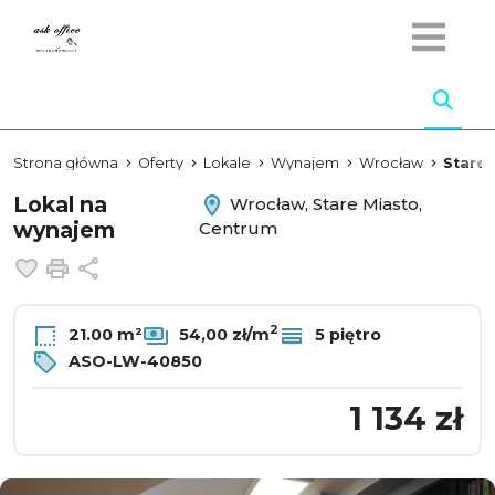
Strona główna
Oferty
Lokale
Wynajem
Wrocław
Stare 
Lokal na
Wrocław, Stare Miasto,
wynajem
Centrum
Dodaj do ulubionych
Drukuj
Udostępnij
2
21.00 m²
54,00 zł/m
5 piętro
ASO-LW-40850
1 134 zł