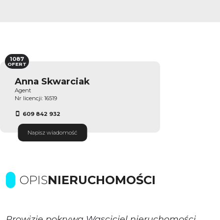
1087
OFERT
Anna Skwarciak
Agent
Nr licencji: 16519
609 842 932
Napisz wiadomość
OPIS
NIERUCHOMOŚCI
Prowizje pokrywa Wasciciel nieruchomości