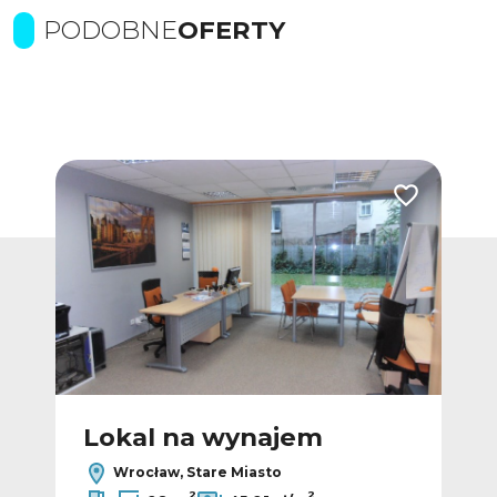
PODOBNE
OFERTY
Dodaj do ulubionych
Dodaj do ulub
Lokal na wynajem
L
Wrocław, Stare Miasto
2
2