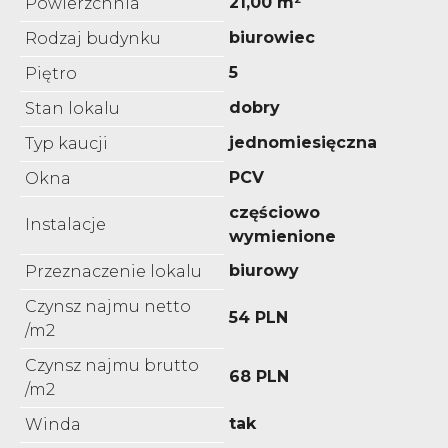
21,00 m²
Powierzchnia
biurowiec
Rodzaj budynku
5
Piętro
dobry
Stan lokalu
jednomiesięczna
Typ kaucji
PCV
Okna
częściowo
Instalacje
wymienione
biurowy
Przeznaczenie lokalu
Czynsz najmu netto
54 PLN
/m2
Czynsz najmu brutto
68 PLN
/m2
tak
Winda