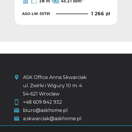
28 m
45,21 zł/m
 zł
1 266 zł
ASO-LW-35791
ASO
ASK Office Anna Skwarciak
ul. Żwirki i Wigury 10 m. 4
54-621 Wrocław
+48 609 842 932
biuro@askhome.pl
a.skwarciak@askhome.pl