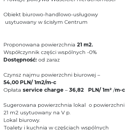
Obiekt biurowo-handlowo-usługowy
usytuowany w ścisłym Centrum
Proponowana powierzchnia
21 m2.
Współczynnik części wspólnych -0%
Dostępność:
od zaraz
Czynsz najmu powierzchni biurowej –
54
,00
PLN/ 1m2/m-c
Opłata
service charge
–
3
6
,82 PLN/ 1m²
/
m-c
Sugerowana powierzchnia lokal
o powierzchni
21 m2 usytuowany na V p.
Lokal biurowy.
Toalety i kuchnia w częściach wspólnych