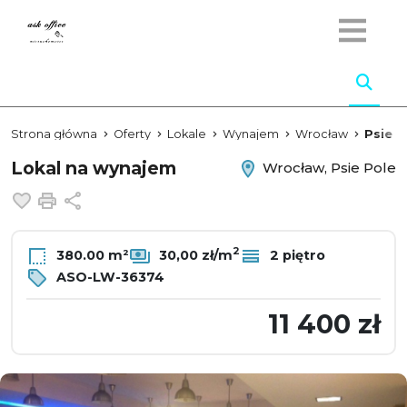
Strona główna
Oferty
Lokale
Wynajem
Wrocław
Psie P
Lokal na wynajem
Wrocław, Psie Pole
Dodaj do ulubionych
Drukuj
Udostępnij
2
380.00 m²
30,00 zł/m
2 piętro
ASO-LW-36374
11 400 zł