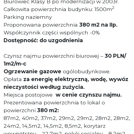
Biurowiec Klasy B po modernizacji w 2003r.
2
Całkowita powierzchnia budynku: 1500m
Parking naziemny
Proponowana powierzchnia
380 m2 na IIp.
Współczynnik części wspólnych -0%
Dostępność: do uzgodnienia
Czynsz najmu powierzchni biurowej –
30 PLN/
1m2/m-c
Ogrzewanie gazowe
ogólobudynkowe.
Opłata
za energię elektryczną, wodę, wywóz
nieczystości według zużycia.
Miejsca postojowe
w cenie czynszu najmu.
Prezentowana powierzchnia to lokal o
powierzchni
380 m2:
87m2, 40m2, 37m2, 29m2, 29m2, 28m2, 28m2,
24m2, 14,5m2, 14,5m2, 8,5m2, korytarz
wewnętrzny – 22,7m2, pokój socjalny – 8,2m2,