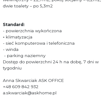
dwie toalety – po 5,3m2
Standard:
- powierzchnia wykończona
-
klimatyzacja
- sieć komputerowa i telefoniczna
- winda
- parking naziemny
Dostęp do powierzchni 24 h na dobę, 7 dni w
tygodniu
Anna Skwarciak ASK OFFICE
+48 609 842 932
a.skwarciak@askhome.pl