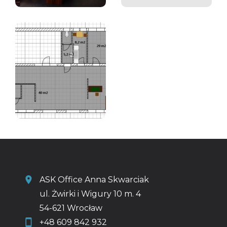
ASK Office Anna Skwarciak
ul. Żwirki i Wigury 10 m. 4
54-621 Wrocław
+48 609 842 932