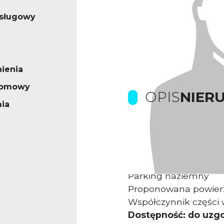
usługowy
ienia
iomowy
OPIS
NIER
ia
Nieruchomość łączy w
usługową.
Parking naziemny
Proponowana powier
Współczynnik części 
Dostępność: do uzg