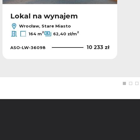
Lokal na wynajem
Wrocław, Stare Miasto
2
2
164 m
62,40 zł/m
10 233 zł
ASO-LW-36098