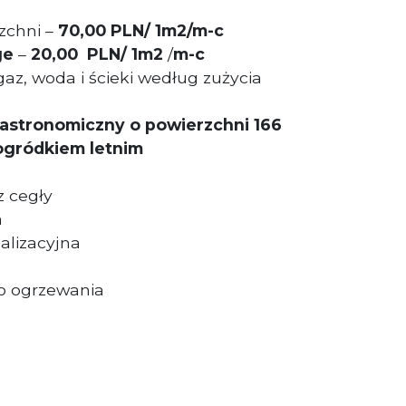
zchni –
70,00 PLN/ 1m2/m-c
ge
–
20,00
PLN/ 1m2
/
m-c
gaz, woda i ścieki według zużycia
gastronomiczny o powierzchni 166
ogródkiem letnim
 cegły
a
alizacyjna
go ogrzewania