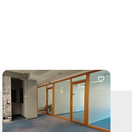
lubionych
Dodaj do ulubio