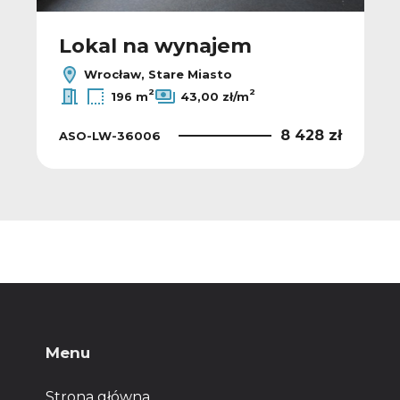
Lokal na wynajem
Wrocław, Stare Miasto
2
2
196 m
43,00 zł/m
8 428 zł
ASO-LW-36006
Menu
Strona główna