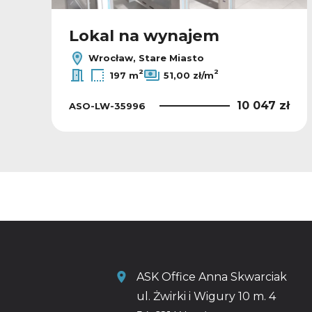
Lokal na wynajem
Wrocław, Stare Miasto
2
2
197 m
51,00 zł/m
ł
10 047 zł
ASO-LW-35996
ASK Office Anna Skwarciak
ul. Żwirki i Wigury 10 m. 4