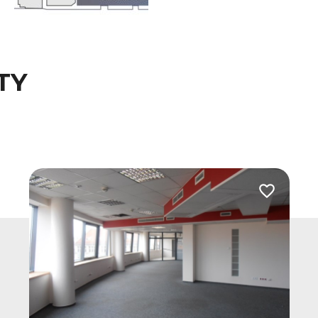
TY
 do ulubionych
Dodaj do u