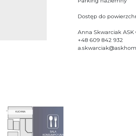
Parking naziemny
Dostęp do powierzchn
Anna Skwarciak ASK
+48 609 842 932
a.skwarciak@askhom