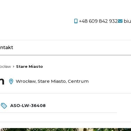
+48 609 842 932
bi
ntakt
favorite
ocław
Stare Miasto
em
Wrocław, Stare Miasto, Centrum
r
ASO-LW-36408