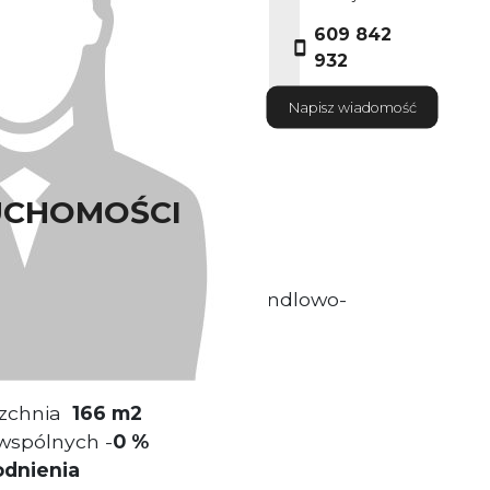
609 842
932
Napisz wiadomość
UCHOMOŚCI
 sobie funkcję biurową i handlowo-
zchnia
166 m2
wspólnych -
0 %
odnienia