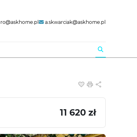
uro@askhome.pl
a.skwarciak@askhome.pl
Dodaj do ulubiony
Drukuj
Udostępnij
11 620 zł