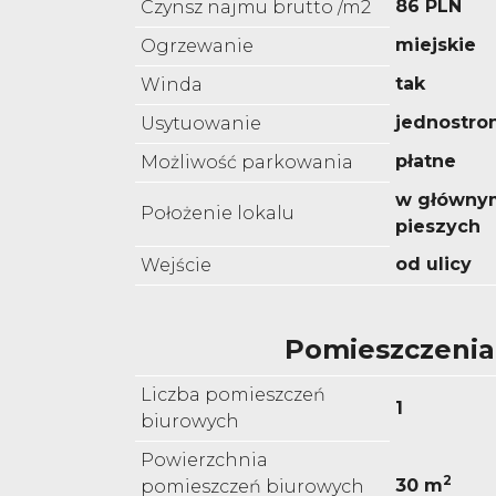
86 PLN
Czynsz najmu brutto /m2
miejskie
Ogrzewanie
tak
Winda
jednostro
Usytuowanie
płatne
Możliwość parkowania
w główny
Położenie lokalu
pieszych
od ulicy
Wejście
Pomieszczenia
Liczba pomieszczeń
1
biurowych
Powierzchnia
2
30 m
pomieszczeń biurowych