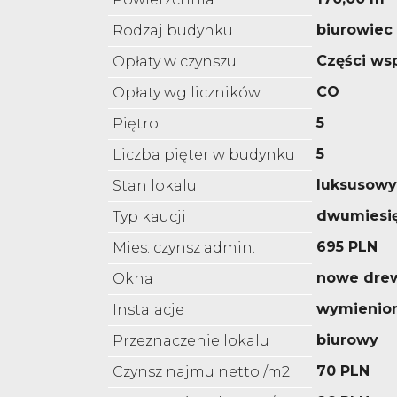
biurowiec
Rodzaj budynku
Części ws
Opłaty w czynszu
CO
Opłaty wg liczników
5
Piętro
5
Liczba pięter w budynku
luksusowy
Stan lokalu
dwumiesi
Typ kaucji
695 PLN
Mies. czynsz admin.
nowe dre
Okna
wymienio
Instalacje
biurowy
Przeznaczenie lokalu
70 PLN
Czynsz najmu netto /m2