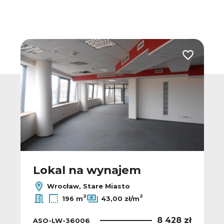
 do ulubionych
Dodaj do u
Lokal na wynajem
Wrocław, Stare Miasto
2
2
196 m
43,00 zł/m
8 428 zł
ASO-LW-36006