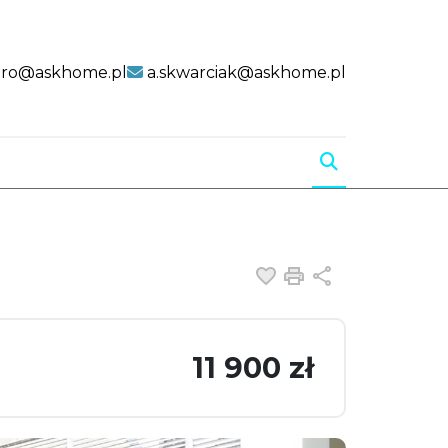
uro@askhome.pl
a.skwarciak@askhome.pl
Dodaj do ulubiony
Drukuj
Udostępnij
11 900 zł