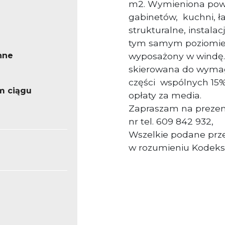
m2. Wymieniona powie
gabinetów, kuchni, ł
strukturalne, instala
tym samym poziomie k
nne
wyposażony w windę. 
skierowana do wymag
części wspólnych 15%
m ciągu
opłaty za media.
Zapraszam na prezen
nr tel. 609 842 932,
Wszelkie podane prze
w rozumieniu Kodeks