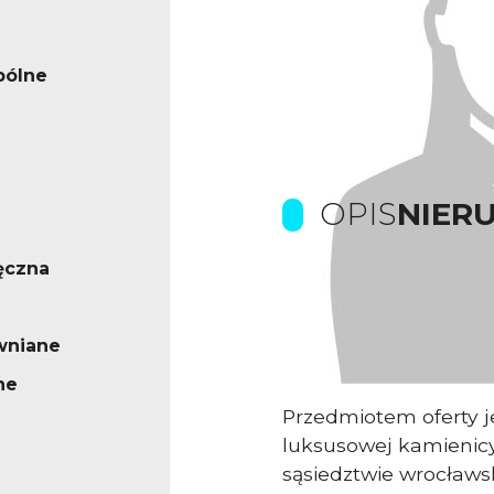
pólne
OPIS
NIER
ęczna
P
rowizje pokrywa Wł
wniane
ne
Przedmiotem oferty j
luksusowej kamienicy
sąsiedztwie wrocławs