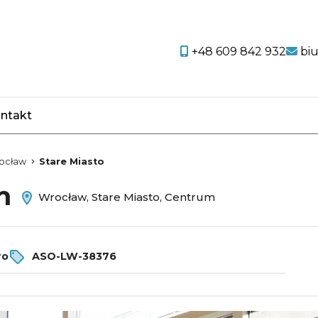
+48 609 842 932
bi
ntakt
favorite
ocław
Stare Miasto
em
Wrocław, Stare Miasto, Centrum
ro
ASO-LW-38376