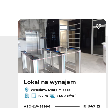
odaj do ulubionych
Dodaj
Lokal na wynajem
Wrocław, Stare Miasto
2
2
197 m
51,00 zł/m
ł
10 047 zł
ASO-LW-35996