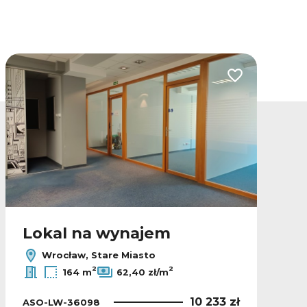
lubionych
Dodaj do ulubio
Lokal na wynajem
Wrocław, Stare Miasto
2
2
164 m
62,40 zł/m
10 233 zł
ASO-LW-36098