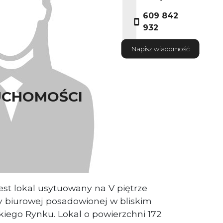
609 842
932
Napisz wiadomość
UCHOMOŚCI
aściciel nieruchomości
est lokal usytuowany na V piętrze
 biurowej posadowionej w bliskim
kiego Rynku. Lokal o powierzchni 172