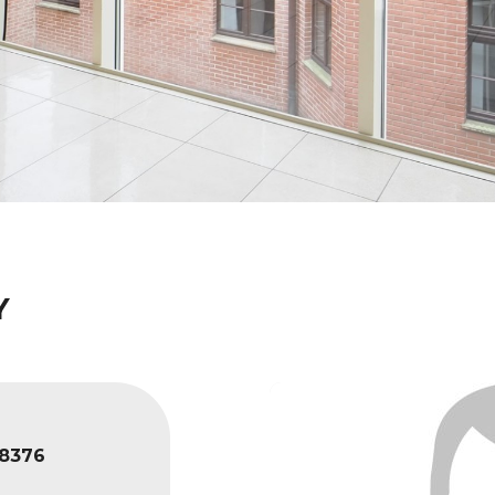
Y
8376