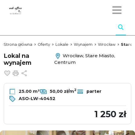
Strona główna
Oferty
Lokale
Wynajem
Wrocław
Stare 
Lokal na
Wrocław, Stare Miasto,
wynajem
Centrum
Dodaj do ulubionych
Drukuj
Udostępnij
2
25.00 m²
50,00 zł/m
parter
ASO-LW-40452
1 250 zł