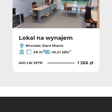
Lokal na wynajem
L
Wrocław, Stare Miasto
2
2
28 m
45,21 zł/m
 zł
1 266 zł
ASO-LW-35791
ASO