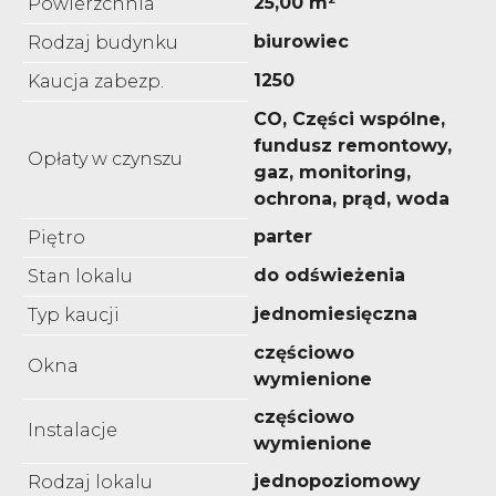
25,00 m²
Powierzchnia
biurowiec
Rodzaj budynku
1250
Kaucja zabezp.
CO, Części wspólne,
fundusz remontowy,
Opłaty w czynszu
gaz, monitoring,
ochrona, prąd, woda
parter
Piętro
do odświeżenia
Stan lokalu
jednomiesięczna
Typ kaucji
częściowo
Okna
wymienione
częściowo
Instalacje
wymienione
jednopoziomowy
Rodzaj lokalu