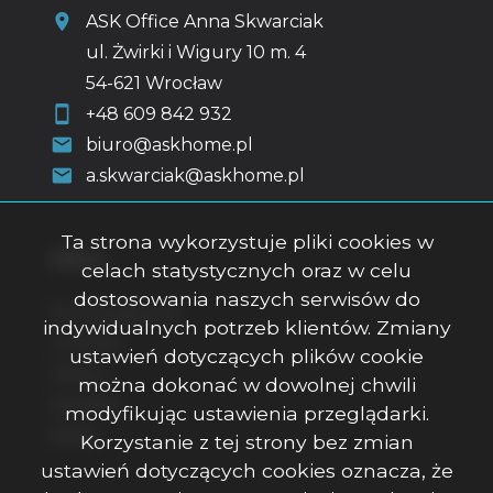
ASK Office Anna Skwarciak
ul. Żwirki i Wigury 10 m. 4
54-621 Wrocław
+48 609 842 932
biuro@askhome.pl
a.skwarciak@askhome.pl
Ta strona wykorzystuje pliki cookies w
Menu
celach statystycznych oraz w celu
dostosowania naszych serwisów do
Strona główna
indywidualnych potrzeb klientów. Zmiany
O firmie
ustawień dotyczących plików cookie
Oferty
można dokonać w dowolnej chwili
Kontakt
modyfikując ustawienia przeglądarki.
Rodo
Korzystanie z tej strony bez zmian
ustawień dotyczących cookies oznacza, że