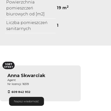
Powierzchnia
2
19 m
pomieszczeń
biurowych od [m2]
Liczba pomieszczeń
1
sanitarnych
1087
OFERT
Anna Skwarciak
Agent
Nr licencji: 16519
609 842 932
Napisz wiadomość