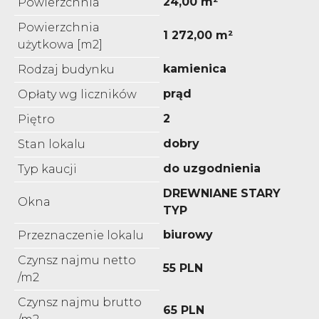
24,00 m²
Powierzchnia
Powierzchnia
1 272,00 m²
użytkowa [m2]
kamienica
Rodzaj budynku
prąd
Opłaty wg liczników
2
Piętro
dobry
Stan lokalu
do uzgodnienia
Typ kaucji
DREWNIANE STARY
Okna
TYP
biurowy
Przeznaczenie lokalu
Czynsz najmu netto
55 PLN
/m2
Czynsz najmu brutto
65 PLN