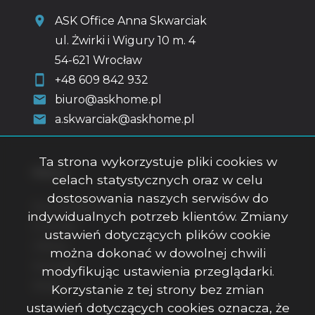
ASK Office Anna Skwarciak
ul. Żwirki i Wigury 10 m. 4
54-621 Wrocław
+48 609 842 932
biuro@askhome.pl
a.skwarciak@askhome.pl
Ta strona wykorzystuje pliki cookies w
Menu
celach statystycznych oraz w celu
dostosowania naszych serwisów do
Strona główna
indywidualnych potrzeb klientów. Zmiany
O firmie
ustawień dotyczących plików cookie
Oferty
można dokonać w dowolnej chwili
Kontakt
modyfikując ustawienia przeglądarki.
Rodo
Korzystanie z tej strony bez zmian
ustawień dotyczących cookies oznacza, że