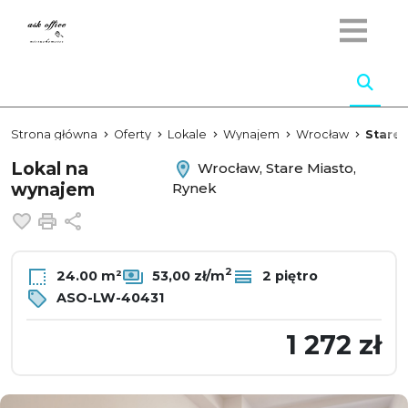
Strona główna
Oferty
Lokale
Wynajem
Wrocław
Stare 
Lokal na
Wrocław, Stare Miasto,
wynajem
Rynek
Dodaj do ulubionych
Drukuj
Udostępnij
2
24.00 m²
53,00 zł/m
2 piętro
ASO-LW-40431
1 272 zł