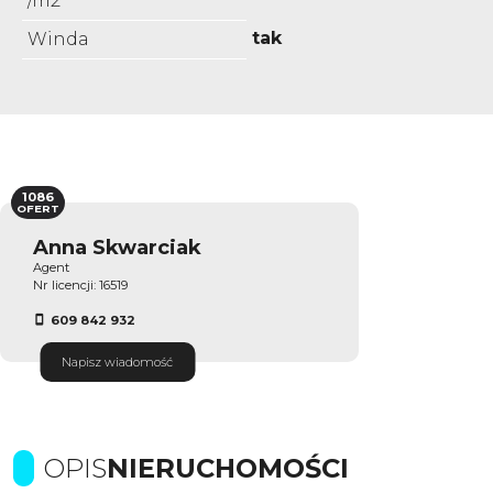
/m2
tak
Winda
1086
OFERT
Anna Skwarciak
Agent
Nr licencji: 16519
609 842 932
Napisz wiadomość
OPIS
NIERUCHOMOŚCI