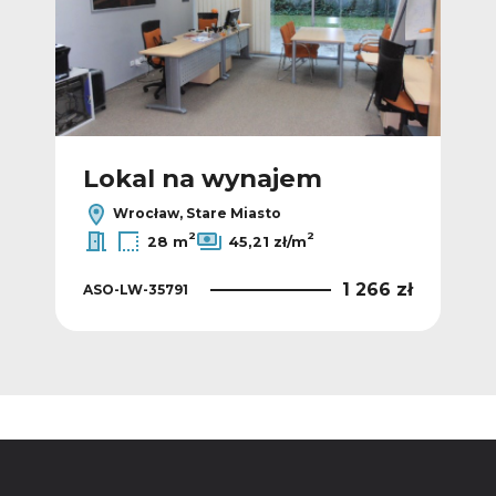
Lokal na wynajem
L
Wrocław, Stare Miasto
2
2
28 m
45,21 zł/m
 zł
1 266 zł
ASO-LW-35791
ASO