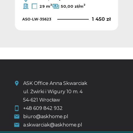
2
2
29 m
50,00 zł/m
4 zł
1 450 zł
ASO-LW-35623
ASO
ASK Office Anna Skwarciak
ul. Żwirki i Wigury 10 m. 4
54-621 Wrocław
+48 609 842 932
biuro@askhome.pl
a.skwarciak@askhome.pl