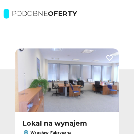
PODOBNE
OFERTY
Dodaj do ulubionych
Dodaj do ulub
Lokal na wynajem
L
Wrocław, Fabryczna