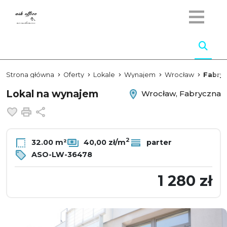
Strona główna
Oferty
Lokale
Wynajem
Wrocław
Fabry
Lokal na wynajem
Wrocław, Fabryczna
Dodaj do ulubionych
Drukuj
Udostępnij
2
32.00 m²
40,00 zł/m
parter
ASO-LW-36478
1 280 zł