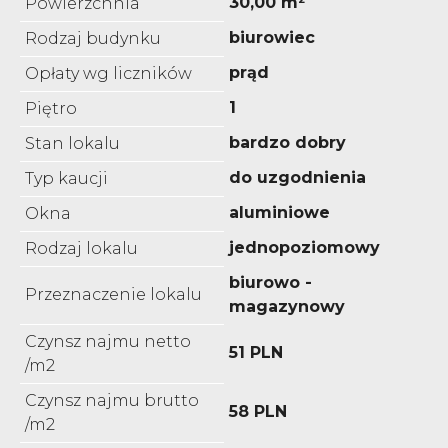
30,00 m²
Powierzchnia
biurowiec
Rodzaj budynku
prąd
Opłaty wg liczników
1
Piętro
bardzo dobry
Stan lokalu
do uzgodnienia
Typ kaucji
aluminiowe
Okna
jednopoziomowy
Rodzaj lokalu
biurowo -
Przeznaczenie lokalu
magazynowy
Czynsz najmu netto
51 PLN
/m2
Czynsz najmu brutto
58 PLN
/m2