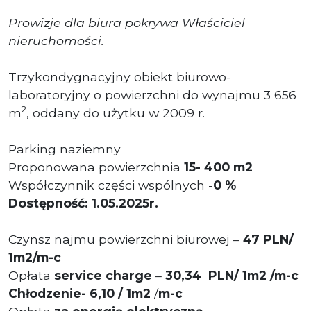
Prowizje dla biura pokrywa Właściciel
nieruchomości.
Trzykondygnacyjny obiekt biurowo-
laboratoryjny o powierzchni do wynajmu 3 656
2
m
, oddany do użytku w 2009 r.
Parking naziemny
Proponowana powierzchnia
15
- 400 m2
Współczynnik części wspólnych -
0 %
Dostępność: 1.05.2025r.
Czynsz najmu powierzchni biurowej –
47 PLN/
1m2/m-c
Opłata
service charge
–
3
0,34 P
LN/ 1m2 /m-c
Chłodzenie- 6,10 / 1m2
/
m-c