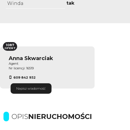
tak
Winda
1087
OFERT
Anna Skwarciak
Agent
Nr licencji: 16519
609 842 932
Napisz wiadomość
OPIS
NIERUCHOMOŚCI