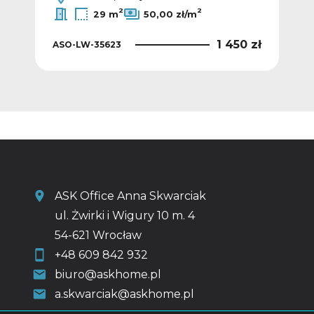
2
2
29 m
50,00 zł/m
 zł
1 450 zł
ASO-LW-35623
ASO
ASK Office Anna Skwarciak
ul. Żwirki i Wigury 10 m. 4
54-621 Wrocław
+48 609 842 932
biuro@askhome.pl
a.skwarciak@askhome.pl