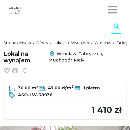
Strona główna
Oferty
Lokale
Wynajem
Wrocław
Fabry
Lokal na
Wrocław, Fabryczna,
wynajem
Muchobór Mały
Dodaj do ulubionych
Drukuj
Udostępnij
2
30.00 m²
47,00 zł/m
1 piętro
ASO-LW-38938
1 410 zł