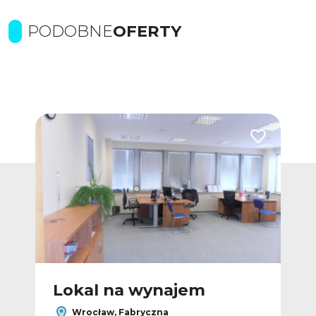
PODOBNE
OFERTY
Dodaj do ulubionych
Dodaj do ulub
Lokal na wynajem
L
Wrocław, Fabryczna