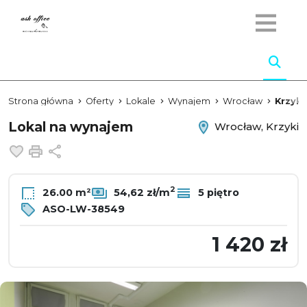
Strona główna
Oferty
Lokale
Wynajem
Wrocław
Krzyki
Lokal na wynajem
Wrocław, Krzyki
Dodaj do ulubionych
Drukuj
Udostępnij
2
26.00 m²
54,62 zł/m
5 piętro
ASO-LW-38549
1 420 zł