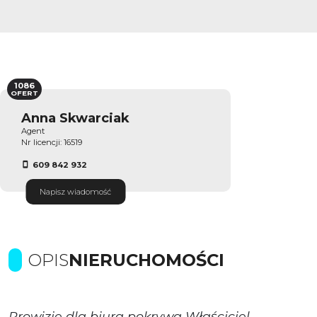
1086
OFERT
Anna Skwarciak
Agent
Nr licencji: 16519
609 842 932
Napisz wiadomość
OPIS
NIERUCHOMOŚCI
Prowizje dla biura pokrywa Właściciel