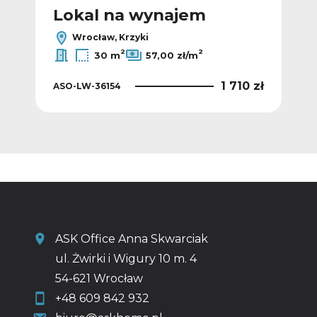
Lokal na wynajem
L
Wrocław, Krzyki
2
2
30 m
57,00 zł/m
0 zł
1 710 zł
ASO-LW-36154
ASO
ASK Office Anna Skwarciak
ul. Żwirki i Wigury 10 m. 4
54-621 Wrocław
+48 609 842 932