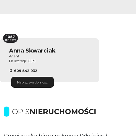
1087
OFERT
Anna Skwarciak
Agent
Nr licencji: 16519
609 842 932
Napisz wiadomość
OPIS
NIERUCHOMOŚCI
Prowizje dla biura pokrywa Właściciel