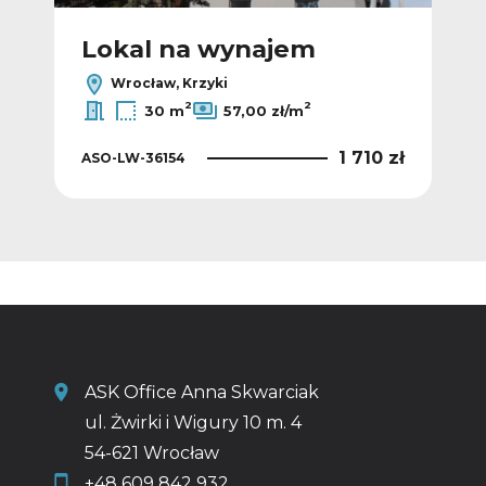
Lokal na wynajem
L
Wrocław, Krzyki
2
2
30 m
57,00 zł/m
0 zł
1 710 zł
ASO-LW-36154
ASO
ASK Office Anna Skwarciak
ul. Żwirki i Wigury 10 m. 4
54-621 Wrocław
+48 609 842 932