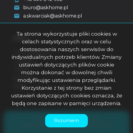
biuro@askhome.pl
a.skwarciak@askhome.pl
Ta strona wykorzystuje pliki cookies w
Menu
celach statystycznych oraz w celu
dostosowania naszych serwisów do
Strona główna
indywidualnych potrzeb klientów. Zmiany
O firmie
ustawień dotyczących plików cookie
Oferty
można dokonać w dowolnej chwili
Kontakt
modyfikując ustawienia przeglądarki.
Rodo
Korzystanie z tej strony bez zmian
ustawień dotyczących cookies oznacza, że
będą one zapisane w pamięci urządzenia.
ASK Office Anna Skwarciak © 2026
Rozumiem
Program dla biur nieruchomości
Galactica Virgo