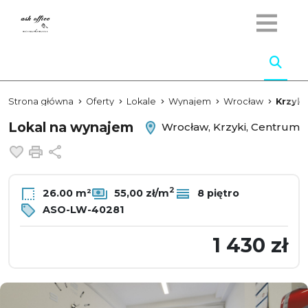
Strona główna
Oferty
Lokale
Wynajem
Wrocław
Krzyki
Lokal na wynajem
Wrocław, Krzyki, Centrum
Dodaj do ulubionych
Drukuj
Udostępnij
2
26.00 m²
55,00 zł/m
8 piętro
ASO-LW-40281
1 430 zł