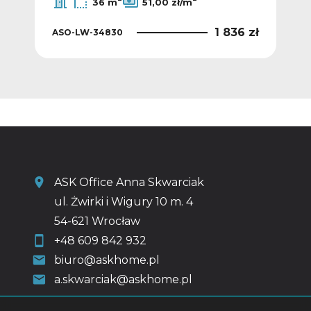
36 m
51,00 zł/m
8 zł
1 836 zł
ASO-LW-34830
ASO
ASK Office Anna Skwarciak
ul. Żwirki i Wigury 10 m. 4
54-621 Wrocław
+48 609 842 932
biuro@askhome.pl
a.skwarciak@askhome.pl