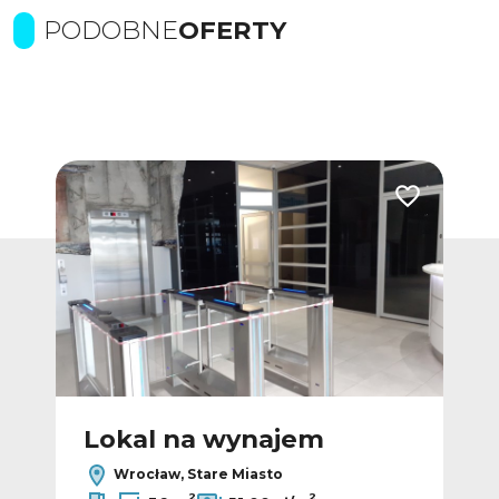
PODOBNE
OFERTY
Dodaj do ulubionych
Dodaj do ulub
Lokal na wynajem
L
Wrocław, Stare Miasto
2
2