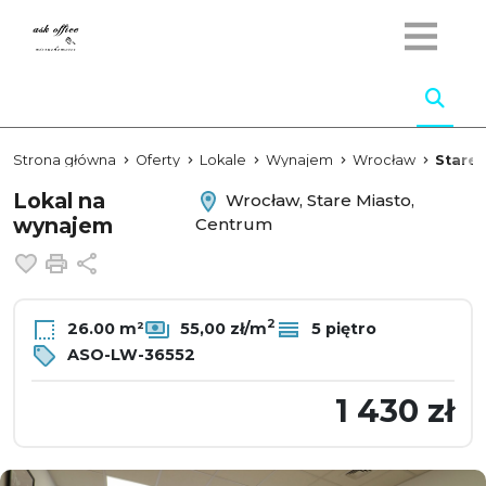
Strona główna
Oferty
Lokale
Wynajem
Wrocław
Stare 
Lokal na
Wrocław, Stare Miasto,
wynajem
Centrum
Dodaj do ulubionych
Drukuj
Udostępnij
2
26.00 m²
55,00 zł/m
5 piętro
ASO-LW-36552
1 430 zł