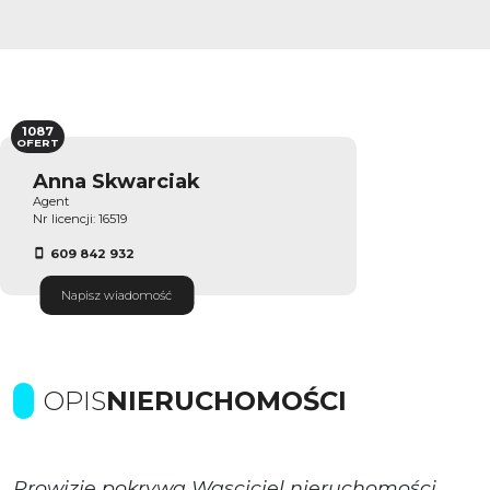
1087
OFERT
Anna Skwarciak
Agent
Nr licencji: 16519
609 842 932
Napisz wiadomość
OPIS
NIERUCHOMOŚCI
Prowizje pokrywa Wasciciel nieruchomości