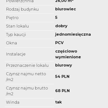
26,00 m²
Powierzchnia
biurowiec
Rodzaj budynku
5
Piętro
dobry
Stan lokalu
jednomiesięczna
Typ kaucji
PCV
Okna
częściowo
Instalacje
wymienione
biurowy
Przeznaczenie lokalu
Czynsz najmu netto
54 PLN
/m2
Czynsz najmu brutto
68 PLN
/m2
tak
Winda