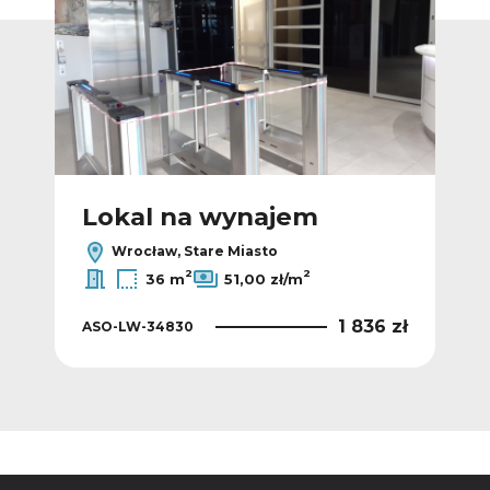
Lokal na wynajem
L
Wrocław, Stare Miasto
2
2
36 m
51,00 zł/m
8 zł
1 836 zł
ASO-LW-34830
ASO