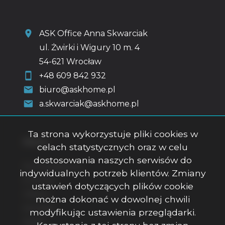
ASK Office Anna Skwarciak
ul. Żwirki i Wigury 10 m. 4
54-621 Wrocław
+48 609 842 932
biuro@askhome.pl
a.skwarciak@askhome.pl
Ta strona wykorzystuje pliki cookies w
Menu
celach statystycznych oraz w celu
dostosowania naszych serwisów do
Strona główna
indywidualnych potrzeb klientów. Zmiany
O firmie
ustawień dotyczących plików cookie
Oferty
można dokonać w dowolnej chwili
Kontakt
modyfikując ustawienia przeglądarki.
Rodo