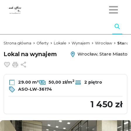
Strona główna
Oferty
Lokale
Wynajem
Wrocław
Stare 
Lokal na wynajem
Wrocław, Stare Miasto
Dodaj do ulubionych
Drukuj
Udostępnij
2
29.00 m²
50,00 zł/m
2 piętro
ASO-LW-36174
1 450 zł