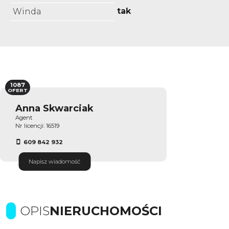
tak
Winda
1087
OFERT
Anna Skwarciak
Agent
Nr licencji: 16519
609 842 932
Napisz wiadomość
OPIS
NIERUCHOMOŚCI