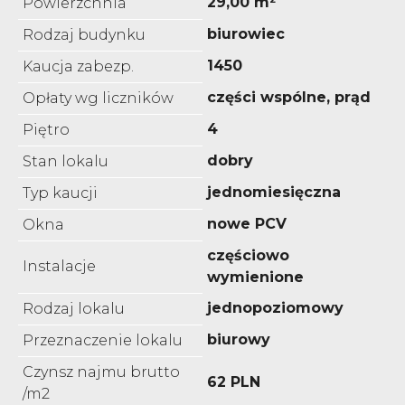
29,00 m²
Powierzchnia
biurowiec
Rodzaj budynku
1450
Kaucja zabezp.
części wspólne, prąd
Opłaty wg liczników
4
Piętro
dobry
Stan lokalu
jednomiesięczna
Typ kaucji
nowe PCV
Okna
częściowo
Instalacje
wymienione
jednopoziomowy
Rodzaj lokalu
biurowy
Przeznaczenie lokalu
Czynsz najmu brutto
62 PLN
/m2