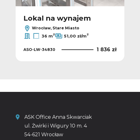
Lokal na wynajem
L
Wrocław, Stare Miasto
2
2
36 m
51,00 zł/m
8 zł
1 836 zł
ASO-LW-34830
ASO
ASK Office Anna Skwarciak
ul. Żwirki i Wigury 10 m. 4
54-621 Wrocław