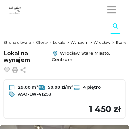
Strona główna
Oferty
Lokale
Wynajem
Wrocław
Stare 
Lokal na
Wrocław, Stare Miasto,
wynajem
Centrum
Dodaj do ulubionych
Drukuj
Udostępnij
2
29.00 m²
50,00 zł/m
4 piętro
ASO-LW-41253
1 450 zł