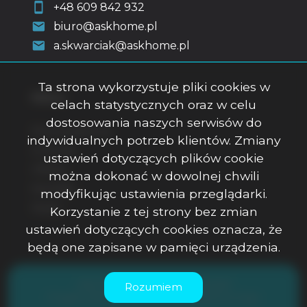
+48 609 842 932
biuro@askhome.pl
a.skwarciak@askhome.pl
Ta strona wykorzystuje pliki cookies w
Menu
celach statystycznych oraz w celu
dostosowania naszych serwisów do
Strona główna
indywidualnych potrzeb klientów. Zmiany
O firmie
ustawień dotyczących plików cookie
Oferty
można dokonać w dowolnej chwili
Kontakt
modyfikując ustawienia przeglądarki.
Rodo
Korzystanie z tej strony bez zmian
ustawień dotyczących cookies oznacza, że
będą one zapisane w pamięci urządzenia.
ASK Office Anna Skwarciak © 2026
Rozumiem
Program dla biur nieruchomości
Galactica Virgo