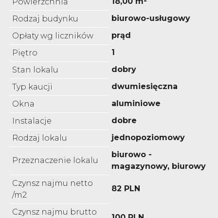
18,00 m²
Powierzchnia
biurowo-usługowy
Rodzaj budynku
prąd
Opłaty wg liczników
1
Piętro
dobry
Stan lokalu
dwumiesięczna
Typ kaucji
aluminiowe
Okna
dobre
Instalacje
jednopoziomowy
Rodzaj lokalu
biurowo -
Przeznaczenie lokalu
magazynowy, biurowy
Czynsz najmu netto
82 PLN
/m2
Czynsz najmu brutto
100 PLN