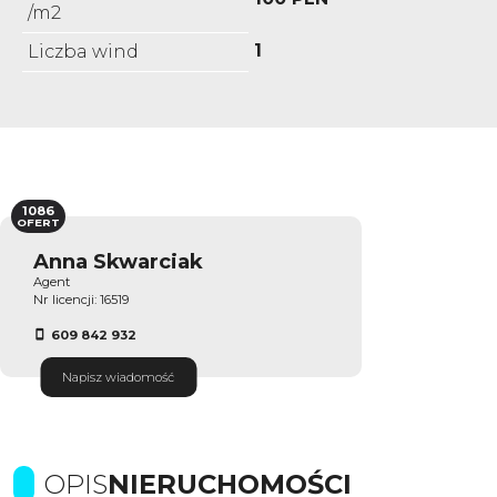
/m2
1
Liczba wind
1086
OFERT
Anna Skwarciak
Agent
Nr licencji: 16519
609 842 932
Napisz wiadomość
OPIS
NIERUCHOMOŚCI