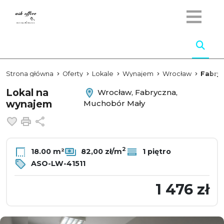
Strona główna
Oferty
Lokale
Wynajem
Wrocław
Fabry
Lokal na
Wrocław, Fabryczna,
wynajem
Muchobór Mały
Dodaj do ulubionych
Drukuj
Udostępnij
2
18.00 m²
82,00 zł/m
1 piętro
ASO-LW-41511
1 476 zł