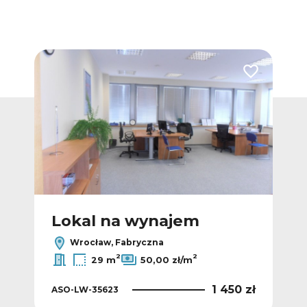
Dodaj do ulubionych
Dodaj do ulub
Lokal na wynajem
L
Wrocław, Fabryczna
2
2
29 m
50,00 zł/m
0 zł
1 450 zł
ASO-LW-35623
ASO