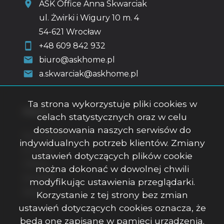
ASK Office Anna Skwarciak
ul. Żwirki i Wigury 10 m. 4
54-621 Wrocław
+48 609 842 932
biuro@askhome.pl
a.skwarciak@askhome.pl
Ta strona wykorzystuje pliki cookies w
Menu
celach statystycznych oraz w celu
dostosowania naszych serwisów do
Strona główna
indywidualnych potrzeb klientów. Zmiany
O firmie
ustawień dotyczących plików cookie
Oferty
można dokonać w dowolnej chwili
Kontakt
modyfikując ustawienia przeglądarki.
Rodo
Korzystanie z tej strony bez zmian
ustawień dotyczących cookies oznacza, że
będą one zapisane w pamięci urządzenia.