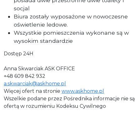
posiada dwie przestronne dwie toalety i
socjal
Biura zostały wyposażone w nowoczesne
oświetlenie ledowe.
Wszystkie pomieszczenia wykonane są w
wysokim standardzie
Dostęp 24H
Anna Skwarciak ASK OFFICE
+48 609 842 932
a.skwarciak@askhome.pl
Więcej ofert na stronie
www.askhome.pl
Wszelkie podane przez Pośrednika informacje nie są
ofertą w rozumieniu Kodeksu Cywilnego