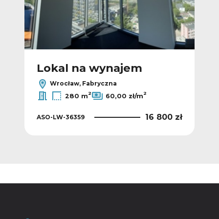
Lokal na wynajem
L
Wrocław, Fabryczna
2
2
280 m
60,00 zł/m
5 zł
16 800 zł
ASO-LW-36359
ASO