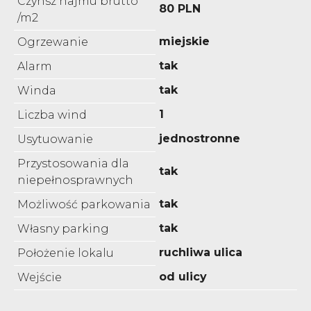
Czynsz najmu brutto
80 PLN
/m2
miejskie
Ogrzewanie
tak
Alarm
tak
Winda
1
Liczba wind
jednostronne
Usytuowanie
Przystosowania dla
tak
niepełnosprawnych
tak
Możliwość parkowania
tak
Własny parking
ruchliwa ulica
Położenie lokalu
od ulicy
Wejście