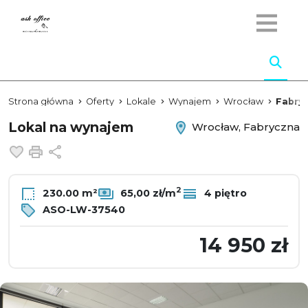
Strona główna
Oferty
Lokale
Wynajem
Wrocław
Fabry
Lokal na wynajem
Wrocław, Fabryczna
Dodaj do ulubionych
Drukuj
Udostępnij
2
230.00 m²
65,00 zł/m
4 piętro
ASO-LW-37540
14 950 zł