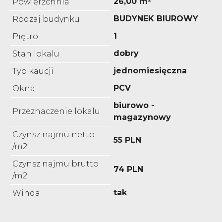
26,00 m²
Powierzchnia
BUDYNEK BIUROWY
Rodzaj budynku
1
Piętro
dobry
Stan lokalu
jednomiesięczna
Typ kaucji
PCV
Okna
biurowo -
Przeznaczenie lokalu
magazynowy
Czynsz najmu netto
55 PLN
/m2
Czynsz najmu brutto
74 PLN
/m2
tak
Winda