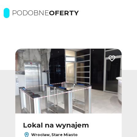
PODOBNE
OFERTY
Dodaj do ulubionych
Dodaj do ulub
Lokal na wynajem
L
Wrocław, Stare Miasto