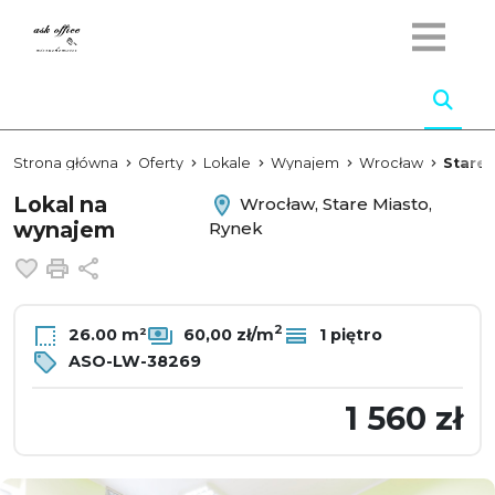
Strona główna
Oferty
Lokale
Wynajem
Wrocław
Stare 
Lokal na
Wrocław, Stare Miasto,
wynajem
Rynek
Dodaj do ulubionych
Drukuj
Udostępnij
2
26.00 m²
60,00 zł/m
1 piętro
ASO-LW-38269
1 560 zł