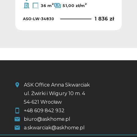
2
2
36 m
51,00 zł/m
8 zł
1 836 zł
ASO-LW-34830
ASO
ASK Office Anna Skwarciak
ul. Żwirki i Wigury 10 m. 4
54-621 Wrocław
+48 609 842 932
biuro@askhome.pl
a.skwarciak@askhome.pl