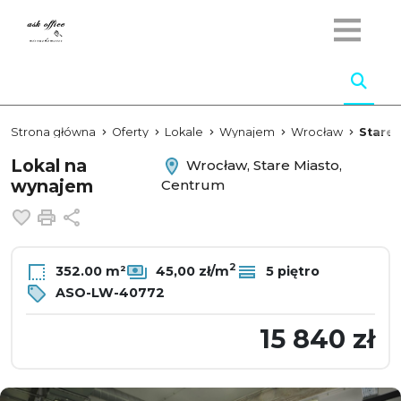
Strona główna
Oferty
Lokale
Wynajem
Wrocław
Stare 
Lokal na
Wrocław, Stare Miasto,
wynajem
Centrum
Dodaj do ulubionych
Drukuj
Udostępnij
2
352.00 m²
45,00 zł/m
5 piętro
ASO-LW-40772
15 840 zł