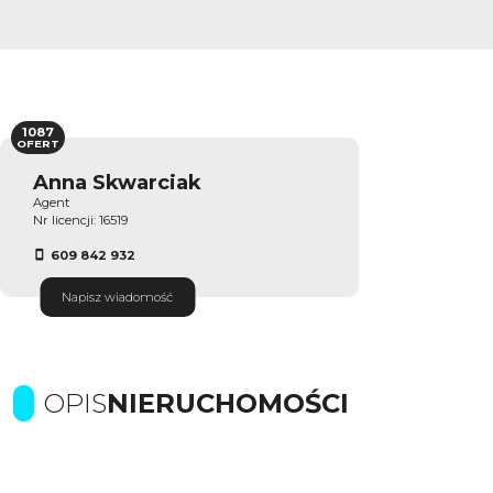
1087
OFERT
Anna Skwarciak
Agent
Nr licencji: 16519
609 842 932
Napisz wiadomość
OPIS
NIERUCHOMOŚCI