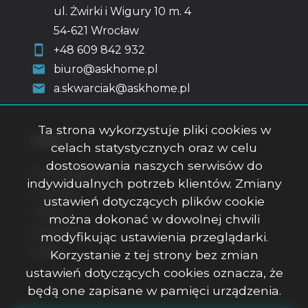
ul. Żwirki i Wigury 10 m. 4
54-621 Wrocław
+48 609 842 932
biuro@askhome.pl
a.skwarciak@askhome.pl
Ta strona wykorzystuje pliki cookies w
Menu
celach statystycznych oraz w celu
dostosowania naszych serwisów do
Strona główna
indywidualnych potrzeb klientów. Zmiany
O firmie
ustawień dotyczących plików cookie
Oferty
można dokonać w dowolnej chwili
Kontakt
modyfikując ustawienia przeglądarki.
Rodo
Korzystanie z tej strony bez zmian
ustawień dotyczących cookies oznacza, że
będą one zapisane w pamięci urządzenia.