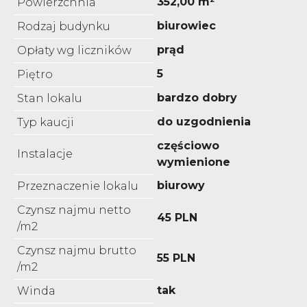
352,00 m²
Powierzchnia
biurowiec
Rodzaj budynku
prąd
Opłaty wg liczników
5
Piętro
bardzo dobry
Stan lokalu
do uzgodnienia
Typ kaucji
częściowo
Instalacje
wymienione
biurowy
Przeznaczenie lokalu
Czynsz najmu netto
45 PLN
/m2
Czynsz najmu brutto
55 PLN
/m2
tak
Winda