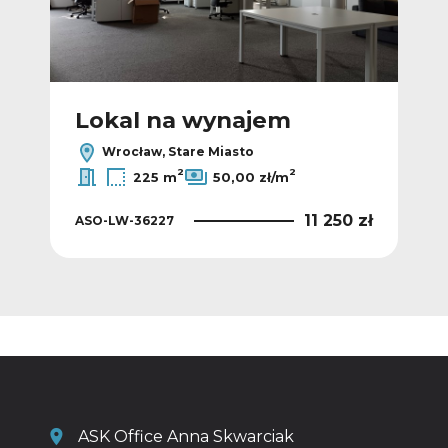
Lokal na wynajem
L
Wrocław, Stare Miasto
2
2
225 m
50,00 zł/m
 zł
11 250 zł
ASO-LW-36227
ASO
ASK Office Anna Skwarciak