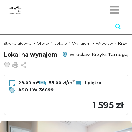
Strona główna
Oferty
Lokale
Wynajem
Wrocław
Krzyki
Lokal na wynajem
Wrocław, Krzyki, Tarnogaj
Dodaj do ulubionych
Drukuj
Udostępnij
2
29.00 m²
55,00 zł/m
1 piętro
ASO-LW-36899
1 595 zł