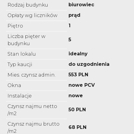
biurowiec
Rodzaj budynku
prąd
Opłaty wg liczników
1
Piętro
Liczba pięter w
5
budynku
idealny
Stan lokalu
do uzgodnienia
Typ kaucji
553 PLN
Mies. czynsz admin.
nowe PCV
Okna
nowe
Instalacje
Czynsz najmu netto
50 PLN
/m2
Czynsz najmu brutto
68 PLN
/m2