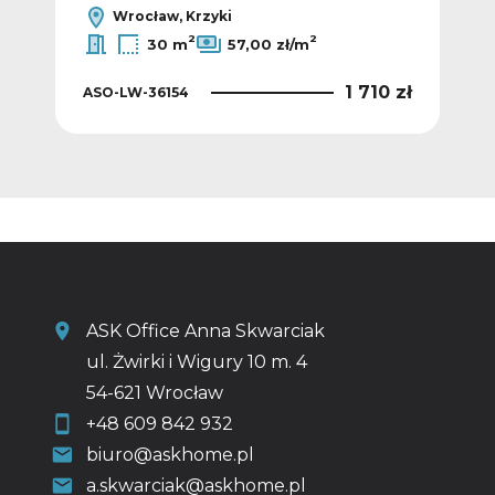
Wrocław, Krzyki
2
2
30 m
57,00 zł/m
0 zł
1 710 zł
ASO-LW-36154
ASO
ASK Office Anna Skwarciak
ul. Żwirki i Wigury 10 m. 4
54-621 Wrocław
+48 609 842 932
biuro@askhome.pl
a.skwarciak@askhome.pl