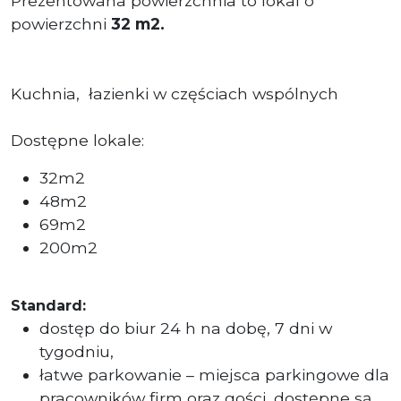
Prezentowana powierzchnia to lokal o
powierzchni
32
m2.
Kuchnia, łazienki w częściach wspólnych
Dostępne lokale:
32m2
48m2
69m2
200m2
Standard:
dostęp do biur 24 h na dobę, 7 dni w
tygodniu,
łatwe parkowanie – miejsca parkingowe dla
pracowników firm oraz gości, dostępne są