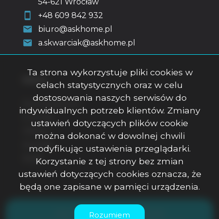
54-621 Wrocław
+48 609 842 932
biuro@askhome.pl
a.skwarciak@askhome.pl
Ta strona wykorzystuje pliki cookies w
Menu
celach statystycznych oraz w celu
dostosowania naszych serwisów do
Strona główna
indywidualnych potrzeb klientów. Zmiany
O firmie
ustawień dotyczących plików cookie
Oferty
można dokonać w dowolnej chwili
Kontakt
modyfikując ustawienia przeglądarki.
Rodo
Korzystanie z tej strony bez zmian
ustawień dotyczących cookies oznacza, że
będą one zapisane w pamięci urządzenia.
ASK Office Anna Skwarciak © 2026
Rozumiem