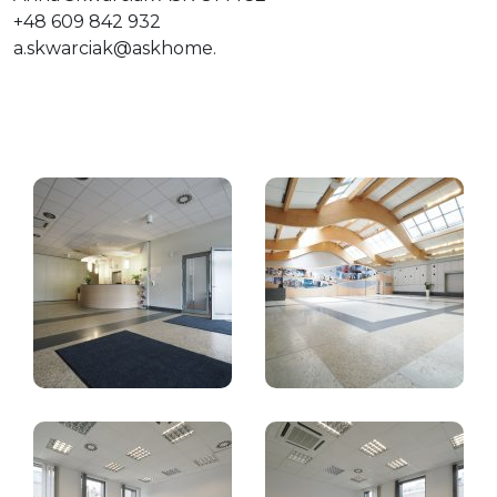
+48 609 842 932
a.skwarciak@askhome
.