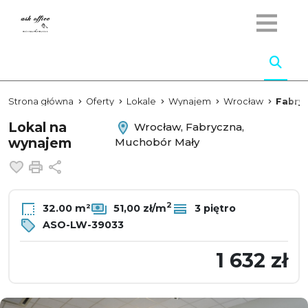
Strona główna
Oferty
Lokale
Wynajem
Wrocław
Fabry
Lokal na
Wrocław, Fabryczna,
wynajem
Muchobór Mały
Dodaj do ulubionych
Drukuj
Udostępnij
2
32.00 m²
51,00 zł/m
3 piętro
ASO-LW-39033
1 632 zł