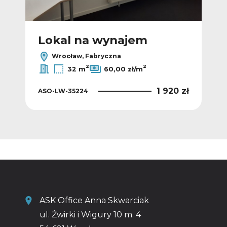
Lokal na wynajem
L
Wrocław, Fabryczna
2
2
32 m
60,00 zł/m
0 zł
1 920 zł
ASO-LW-35224
ASO
ASK Office Anna Skwarciak
ul. Żwirki i Wigury 10 m. 4