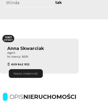
tak
Winda
1087
OFERT
Anna Skwarciak
Agent
Nr licencji: 16519
609 842 932
Napisz wiadomość
OPIS
NIERUCHOMOŚCI