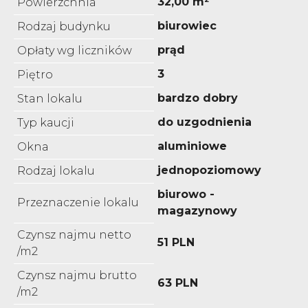
32,00 m²
Powierzchnia
biurowiec
Rodzaj budynku
prąd
Opłaty wg liczników
3
Piętro
bardzo dobry
Stan lokalu
do uzgodnienia
Typ kaucji
aluminiowe
Okna
jednopoziomowy
Rodzaj lokalu
biurowo -
Przeznaczenie lokalu
magazynowy
Czynsz najmu netto
51 PLN
/m2
Czynsz najmu brutto
63 PLN
/m2