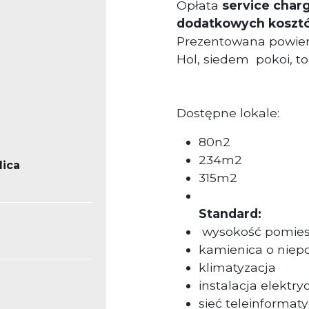
Opłata
service char
dodatkowych koszt
Prezentowana powierz
Hol, siedem
pokoi, to
Dostępne lokale:
80n2
234m2
lica
315m2
Standard:
wysokość pomies
kamienica o niep
klimatyzacja
instalacja elektry
sieć teleinformat