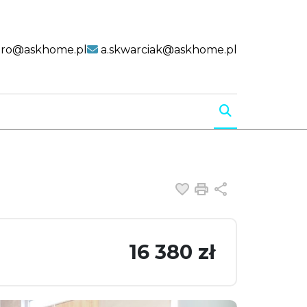
uro@askhome.pl
a.skwarciak@askhome.pl
Dodaj do ulubiony
Drukuj
Udostępnij
16 380 zł