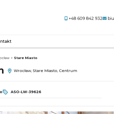
+48 609 842 932
bi
ntakt
favorite
ocław
Stare Miasto
em
Wrocław, Stare Miasto, Centrum
ro
ASO-LW-39626