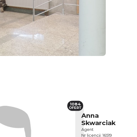
1084
OFERT
Anna
Skwarciak
Agent
Nr licencji: 16519