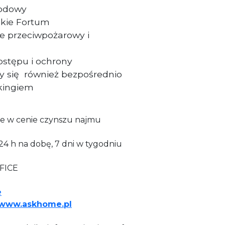
wodowy
kie Fortum
 przeciwpożarowy i
ostępu i ochrony
y się również bezpośrednio
kingiem
we w cenie czynszu najmu
24 h na dobę, 7 dni w tygodniu
FICE
e
www.askhome.pl