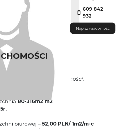
609 842
932
Napisz wiadomość
UCHOMOŚCI
okrywa Właściciel nieruchomości.
zchnia
80-316m2 m2
5r.
chni biurowej –
52,00 PLN/ 1m2/m-c