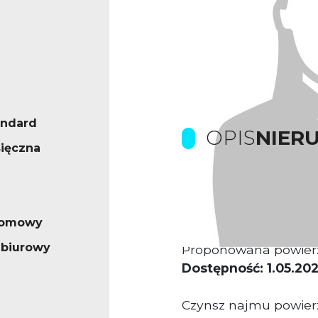
andard
OPIS
NIER
ięczna
Prowizje dla biura p
iomowy
Kamienica biurowa
 biurowy
Proponowana powier
Dostępność: 1.05.202
Czynsz najmu powierz