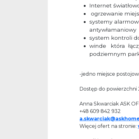
Internet światło
ogrzewanie miejs
systemy alarmowe
antywłamaniowy
system kontroli d
winde która łącz
podziemnym par
-jedno miejsce postojo
Dostęp do powierzchni 
Anna Skwarciak ASK OF
+48 609 842 932
a.skwarciak@askhom
Więcej ofert na stronie: