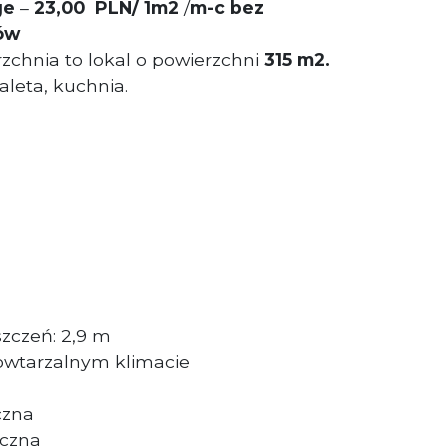
ge
–
23,00 PLN/ 1m2
/
m-c
bez
ów
chnia to lokal o powierzchni
315 m2.
aleta, kuchnia.
zczeń: 2,9 m
owtarzalnym klimacie
czna
yczna