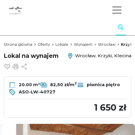
Strona główna
Oferty
Lokale
Wynajem
Wrocław
Krzyki
Lokal na wynajem
Wrocław, Krzyki, Klecina
Dodaj do ulubionych
Drukuj
Udostępnij
2
20.00 m²
82,50 zł/m
piwnica piętro
ASO-LW-40727
1 650 zł