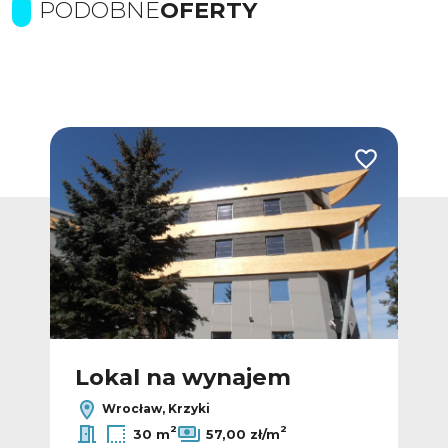
PODOBNE
OFERTY
Dodaj do ulubionych
Dodaj do ulub
Lokal na wynajem
L
Wrocław, Krzyki
2
2
30 m
57,00 zł/m