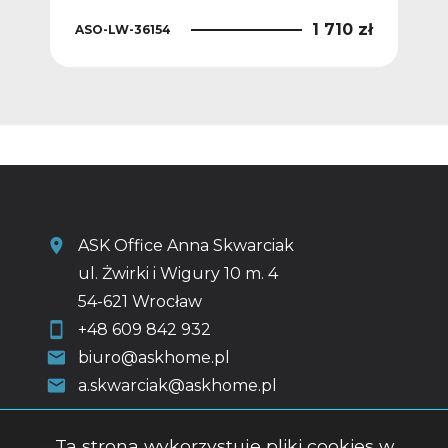
0 zł
1 710 zł
ASO-LW-36154
ASO
ASK Office Anna Skwarciak
ul. Żwirki i Wigury 10 m. 4
54-621 Wrocław
+48 609 842 932
biuro@askhome.pl
a.skwarciak@askhome.pl
Ta strona wykorzystuje pliki cookies w