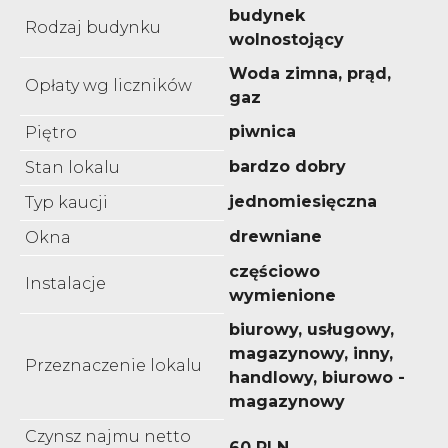
budynek
Rodzaj budynku
wolnostojący
Woda zimna, prąd,
Opłaty wg liczników
gaz
piwnica
Piętro
bardzo dobry
Stan lokalu
jednomiesięczna
Typ kaucji
drewniane
Okna
częściowo
Instalacje
wymienione
biurowy, usługowy,
magazynowy, inny,
Przeznaczenie lokalu
handlowy, biurowo -
magazynowy
Czynsz najmu netto
60 PLN