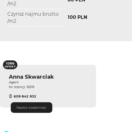
/m2
Czynsz najmu brutto
100 PLN
/m2
1086
OFERT
Anna Skwarciak
Agent
Nr licencji: 16519
609 842 932
Napisz wiadomość