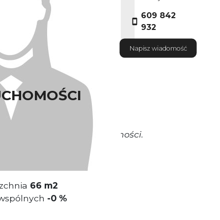
609 842
932
Napisz wiadomość
UCHOMOŚCI
okrywa Właściciel nieruchomości.
miokondygnacyjny.
zchnia
66 m2
 wspólnych
-
0 %