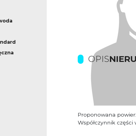
 woda
andard
ęczna
OPIS
NIER
Prowizje dla biura p
Obiekt biurowy sied
Proponowana powier
Współczynnik części