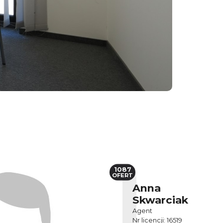
1087
OFERT
Anna
Skwarciak
Agent
Nr licencji: 16519