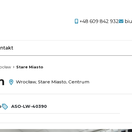
+48 609 842 932
bi
ntakt
favorite
ocław
Stare Miasto
em
Wrocław, Stare Miasto, Centrum
o
ASO-LW-40390