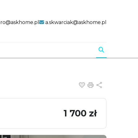
uro@askhome.pl
a.skwarciak@askhome.pl
Dodaj do ulubiony
Drukuj
Udostępnij
1 700 zł