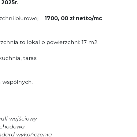
 2025r.
chni biurowej –
1700, 00 zł netto/mc
chnia to lokal o powierzchni: 17 m2.
kuchnia, taras.
h wspólnych.
all wejściowy
 schodowa
ndard wykończenia