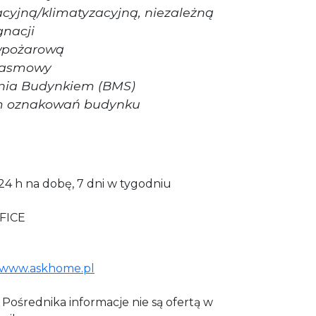
acyjną/klimatyzacyjną, niezależną
gnacji
iwpożarową
opasmowy
nia Budynkiem (BMS)
em oznakowań budynku
24 h na dobę, 7 dni w tygodniu
FICE
www.askhome.pl
Pośrednika informacje nie są ofertą w