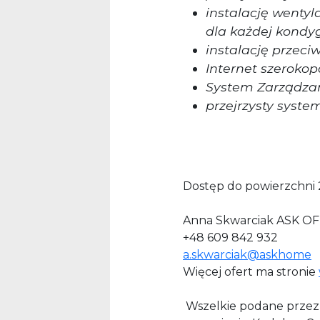
instalację wentyl
dla każdej kondy
instalację przec
Internet szerok
System Zarządza
przejrzysty syst
Dostęp do powierzchni 
Anna Skwarciak ASK OF
+48 609 842 932
a.skwarciak@askhome
Więcej ofert ma stronie
Wszelkie podane przez 