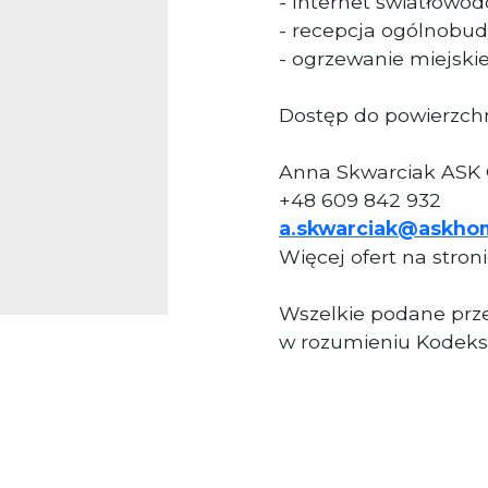
- Internet światłowo
- recepcja ogólnobu
- ogrzewanie miejski
Dostęp do powierzchn
Anna Skwarciak ASK
+48 609 842 932
a.skwarciak@askho
Więcej ofert na stron
Wszelkie podane prze
w rozumieniu Kodeks