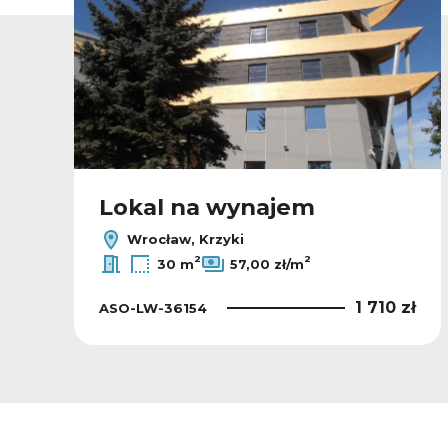
Lokal na wynajem
Wrocław, Krzyki
2
2
30 m
57,00 zł/m
ł
1 710 zł
ASO-LW-36154