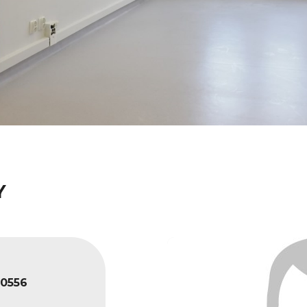
Y
0556