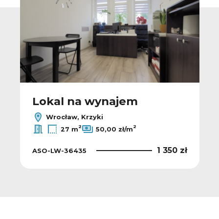
Lokal na wynajem
Wrocław, Krzyki
2
2
27 m
50,00 zł/m
1 350 zł
ASO-LW-36435