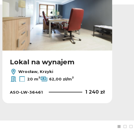
Lokal na wynajem
Wrocław, Krzyki
2
2
20 m
62,00 zł/m
1 240 zł
ASO-LW-36461