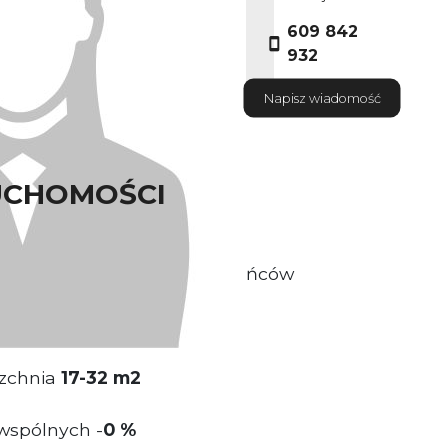
609 842
932
Napisz wiadomość
UCHOMOŚCI
osadowiona przy ul. Powstańców
zchnia
17
-32 m2
wspólnych -
0 %