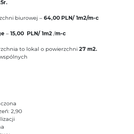
5r.
chni biurowej –
64,00 PLN/ 1m2/m-c
ge
–
15,00 PLN/ 1m2
/
m-c
chnia to lokal o powierzchni
27
m2.
 wspólnych
ńczona
eń: 2,90
izacji
na