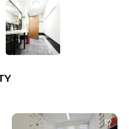
TY
 do ulubionych
Dodaj do u