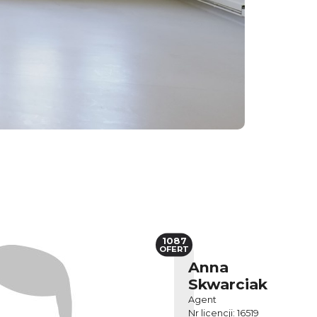
1087
OFERT
Anna
Skwarciak
Agent
Nr licencji: 16519