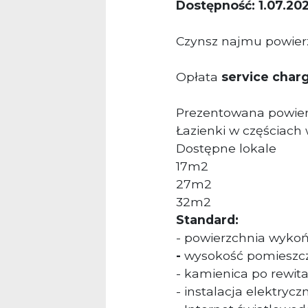
Dostępność: 1.07.202
Czynsz najmu powierz
Opłata
service char
Prezentowana powierz
Łazienki w częściach
Dostępne lokale
17m2
27m2
32m2
Standard:
- powierzchnia wyko
-
wysokość pomieszcz
- kamienica po rewital
- instalacja elektrycz