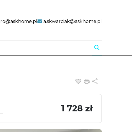
uro@askhome.pl
a.skwarciak@askhome.pl
Dodaj do ulubiony
Drukuj
Udostępnij
1 728 zł