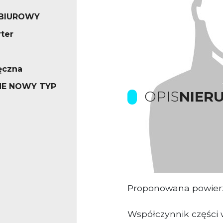
 BIUROWY
ter
ęczna
E NOWY TYP
OPIS
NIER
Kamienica biurowa p
Śląskich
Proponowana powier
Współczynnik części 