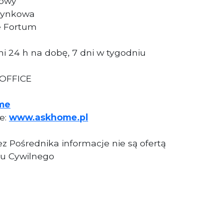
dowy
dynkowa
e Fortum
i 24 h na dobę, 7 dni w tygodniu
 OFFICE
me
ie:
www.askhome.pl
z Pośrednika informacje nie są ofertą
u Cywilnego