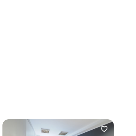
lubionych
Dodaj do ulubio