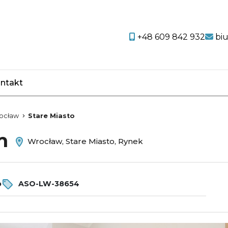
+48 609 842 932
bi
ntakt
favorite
ocław
Stare Miasto
em
Wrocław, Stare Miasto, Rynek
o
ASO-LW-38654