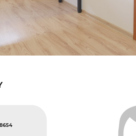
Y
8654