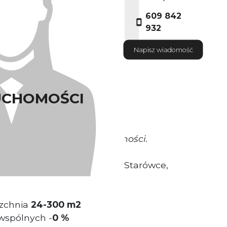
609 842
932
Napisz wiadomość
UCHOMOŚCI
okrywa Właściciel nieruchomości.
ytuowany na wrocławskiej Starówce,
zchnia
24
-300 m2
wspólnych -
0 %