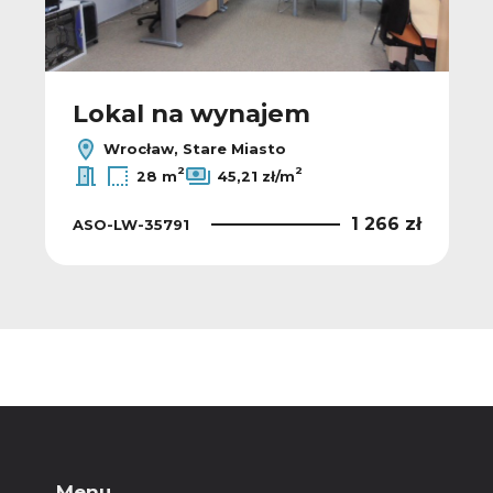
Lokal na wynajem
Wrocław, Stare Miasto
2
2
28 m
45,21 zł/m
1 266 zł
ASO-LW-35791
Menu