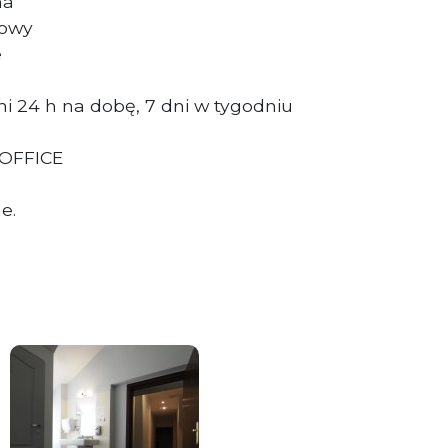
zna
dowy
e
i 24 h na dobę, 7 dni w tygodniu
 OFFICE
e.