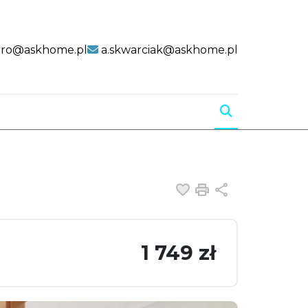
uro@askhome.pl
a.skwarciak@askhome.pl
Dodaj do ulubiony
Drukuj
Udostępnij
1 749 zł