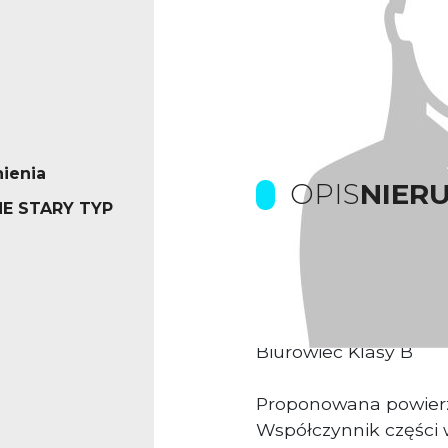
ienia
OPIS
NIER
E STARY TYP
Prowizje dla biura p
Kompleks biurowy us
Biurowiec Klasy B
Proponowana powier
Współczynnik części 