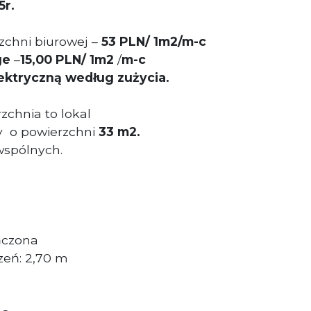
5r.
chni biurowej –
53 PLN/ 1m2/m-c
ge
–
15,00
PLN/ 1m2
/
m-c
lektryczną według zużycia.
chnia to lokal
 o powierzchni
33
m2.
wspólnych.
ńczona
eń: 2,70 m