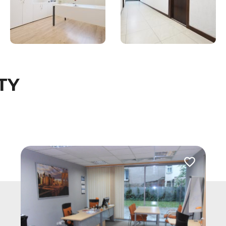
TY
 do ulubionych
Dodaj do u