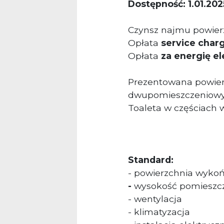
Dostępność: 1.01.202
Czynsz najmu powierz
Opłata
service char
Opłata
za energię e
Prezentowana powierz
dwupomieszczeniowy
Toaleta w częściach 
Standard:
- powierzchnia wyko
-
wysokość pomieszcz
- wentylacja
- klimatyzacja