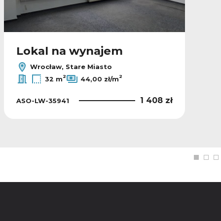
Lokal na wynajem
Wrocław, Stare Miasto
2
2
32 m
44,00 zł/m
1 408 zł
ASO-LW-35941