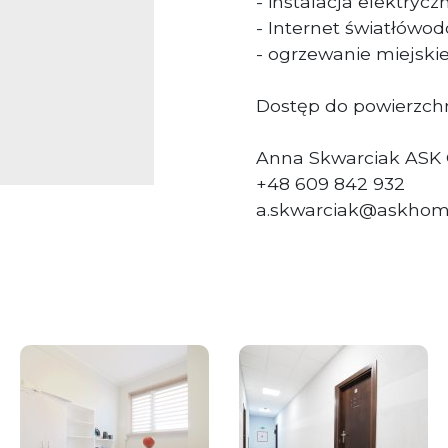
- instalacja elektryc
- Internet światłówo
- ogrzewanie miejski
Dostęp do powierzchn
Anna Skwarciak ASK
+48 609 842 932
a.skwarciak@askhom