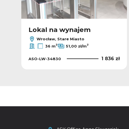
Lokal na wynajem
Wrocław, Stare Miasto
2
2
36 m
51,00 zł/m
ł
1 836 zł
ASO-LW-34830