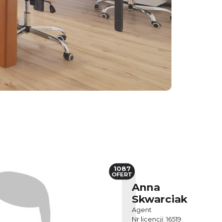
1087
OFERT
Anna
Skwarciak
Agent
Nr licencji: 16519