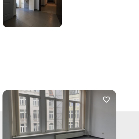
lubionych
Dodaj do ulubio