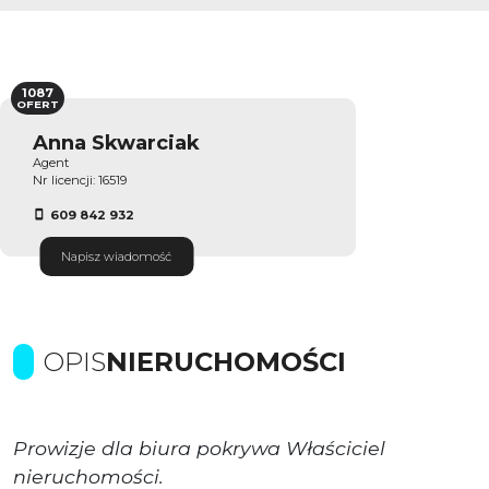
1087
OFERT
Anna Skwarciak
Agent
Nr licencji: 16519
609 842 932
Napisz wiadomość
OPIS
NIERUCHOMOŚCI
Prowizje dla biura pokrywa Właściciel
nieruchomości.