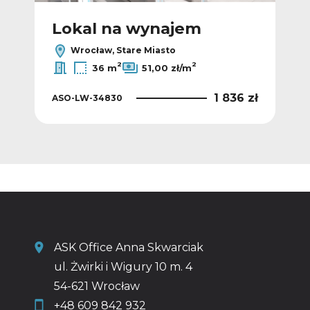
Lokal na wynajem
L
Wrocław, Stare Miasto
2
2
36 m
51,00 zł/m
5 zł
1 836 zł
ASO-LW-34830
ASO
ASK Office Anna Skwarciak
ul. Żwirki i Wigury 10 m. 4
54-621 Wrocław
+48 609 842 932