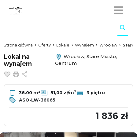
Strona główna
Oferty
Lokale
Wynajem
Wrocław
Stare 
Lokal na
Wrocław, Stare Miasto,
wynajem
Centrum
Dodaj do ulubionych
Drukuj
Udostępnij
2
36.00 m²
51,00 zł/m
3 piętro
ASO-LW-36065
1 836 zł