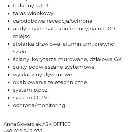
balkony szt. 3
taras widokowy
całodobowa recepcja/ochrona
audytoryjna sala konferencyjna na 100
miejsc
stolarka drzwiowa: aluminium, drewno,
szkło
ściany: korytarze murowane, działowe GK
sufity podwieszane systemowe
wykładziny dywanowe
okablowanie teletechniczne
system p.poż.
system CCTV
ochrona/monitoring
Anna Skwarciak ASK OFFICE
+48 609 842 932