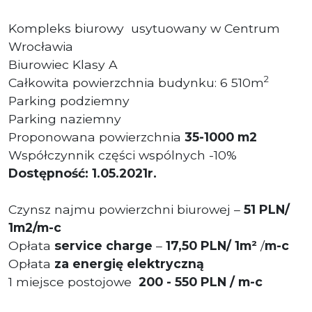
Kompleks biurowy usytuowany w Centrum
Wrocławia
Biurowiec Klasy A
2
Całkowita powierzchnia budynku: 6 510m
Parking podziemny
Parking naziemny
Proponowana powierzchnia
35
-1000 m
2
Współczynnik części wspólnych -10%
Dostępność: 1.05.2021r.
Czynsz najmu powierzchni biurowej –
51
PLN
/
1m2/m-c
Opłata
service charge
–
17,50 PLN/ 1m²
/
m-c
Opłata
za energię elektryczną
1 miejsce postojowe
200 - 550 PLN / m-c