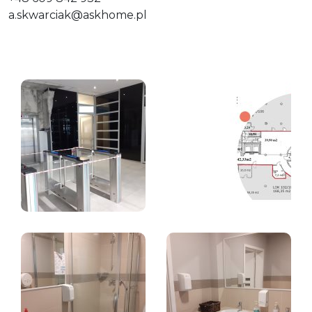
a.skwarciak@askhome.pl