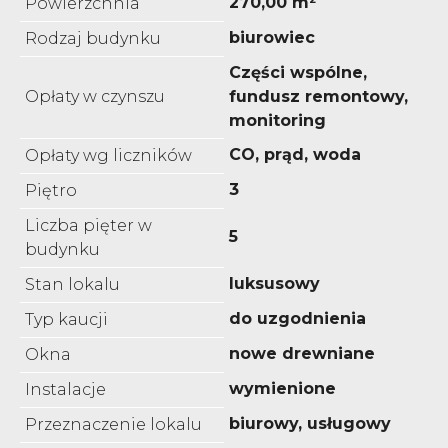
270,00 m²
Powierzchnia
biurowiec
Rodzaj budynku
Części wspólne,
Opłaty w czynszu
fundusz remontowy,
monitoring
CO, prąd, woda
Opłaty wg liczników
3
Piętro
Liczba pięter w
5
budynku
luksusowy
Stan lokalu
do uzgodnienia
Typ kaucji
nowe drewniane
Okna
wymienione
Instalacje
biurowy, usługowy
Przeznaczenie lokalu