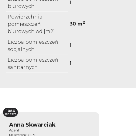
1
biurowych
Powierzchnia
2
30 m
pomieszczeń
biurowych od [m2]
Liczba pomieszczeń
1
socjalnych
Liczba pomieszczeń
1
sanitarnych
1086
OFERT
Anna Skwarciak
Agent
Nr licencji: 16519