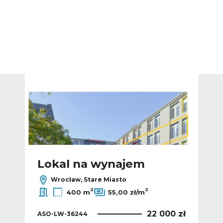
Dodaj do ulubionych
Dodaj do ulub
Lokal na wynajem
L
Wrocław, Stare Miasto
2
2
400 m
55,00 zł/m
 zł
22 000 zł
ASO-LW-36244
ASO