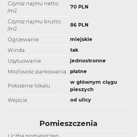
Czynsz najmu netto
70 PLN
/m2
Czynsz najmu brutto
86 PLN
/m2
miejskie
Ogrzewanie
tak
Winda
jednostronne
Usytuowanie
płatne
Możliwość parkowania
w głównym ciągu
Położenie lokalu
pieszych
od ulicy
Wejście
Pomieszczenia
Liczba pomieszczeń