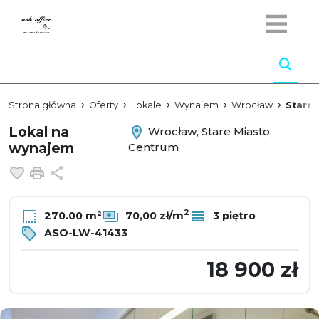
Strona główna
Oferty
Lokale
Wynajem
Wrocław
Stare 
Lokal na
Wrocław, Stare Miasto,
wynajem
Centrum
Dodaj do ulubionych
Drukuj
Udostępnij
2
270.00 m²
70,00 zł/m
3 piętro
ASO-LW-41433
18 900 zł