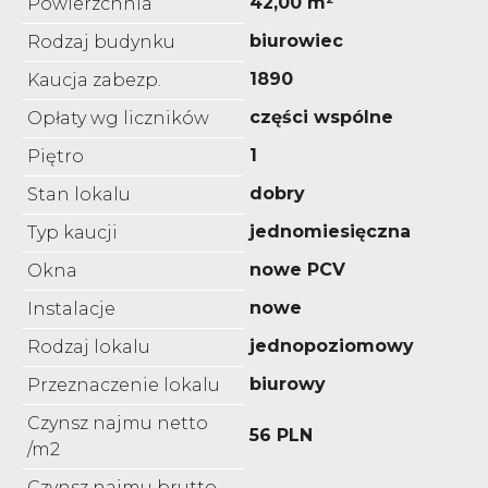
42,00 m²
Powierzchnia
biurowiec
Rodzaj budynku
1890
Kaucja zabezp.
części wspólne
Opłaty wg liczników
1
Piętro
dobry
Stan lokalu
jednomiesięczna
Typ kaucji
nowe PCV
Okna
nowe
Instalacje
jednopoziomowy
Rodzaj lokalu
biurowy
Przeznaczenie lokalu
Czynsz najmu netto
56 PLN
/m2
Czynsz najmu brutto