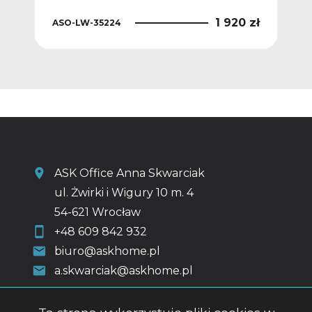
0 zł
1 920 zł
ASO-LW-35224
ASO
ASK Office Anna Skwarciak
ul. Żwirki i Wigury 10 m. 4
54-621 Wrocław
+48 609 842 932
biuro@askhome.pl
a.skwarciak@askhome.pl