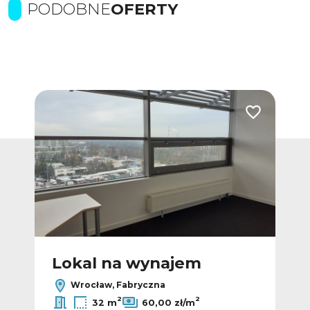
PODOBNE
OFERTY
Dodaj do ulubionych
Dodaj do ulub
Lokal na wynajem
L
Wrocław, Fabryczna
2
2
32 m
60,00 zł/m