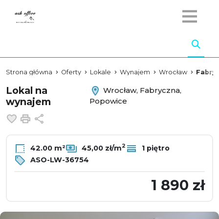
Strona główna
Oferty
Lokale
Wynajem
Wrocław
Fabry
Lokal na
Wrocław, Fabryczna,
wynajem
Popowice
Dodaj do ulubionych
Drukuj
Udostępnij
2
42.00 m²
45,00 zł/m
1 piętro
ASO-LW-36754
1 890 zł