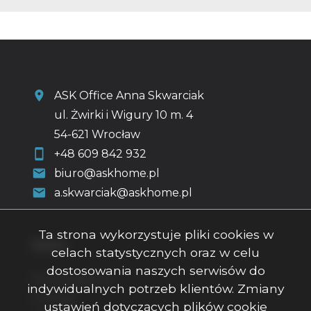
ASK Office Anna Skwarciak
ul. Żwirki i Wigury 10 m. 4
54-621 Wrocław
+48 609 842 932
biuro@askhome.pl
a.skwarciak@askhome.pl
Ta strona wykorzystuje pliki cookies w
Menu
celach statystycznych oraz w celu
dostosowania naszych serwisów do
Strona główna
indywidualnych potrzeb klientów. Zmiany
O firmie
ustawień dotyczących plików cookie