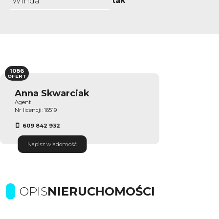
tak
Winda
1086
OFERT
Anna Skwarciak
Agent
Nr licencji: 16519
609 842 932
Napisz wiadomość
OPIS
NIERUCHOMOŚCI