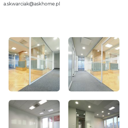
a.skwarciak@askhome.pl