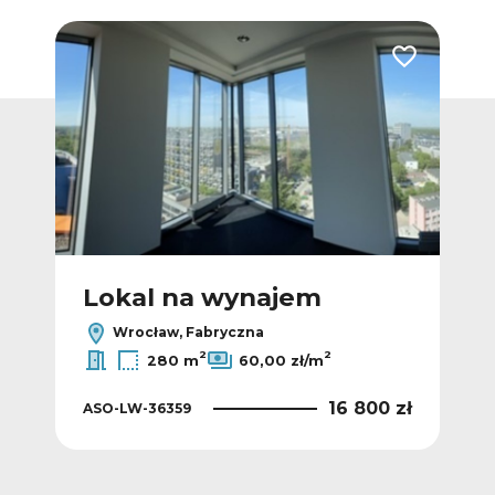
Dodaj do ulubionych
Dodaj do ulub
Lokal na wynajem
L
Wrocław, Fabryczna
2
2
280 m
60,00 zł/m
0 zł
16 800 zł
ASO-LW-36359
ASO