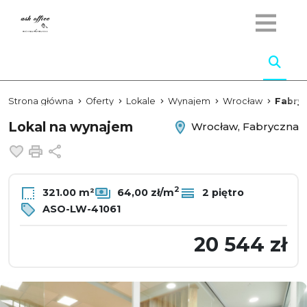
Strona główna
Oferty
Lokale
Wynajem
Wrocław
Fabry
Lokal na wynajem
Wrocław, Fabryczna
Dodaj do ulubionych
Drukuj
Udostępnij
2
321.00 m²
64,00 zł/m
2 piętro
ASO-LW-41061
20 544 zł