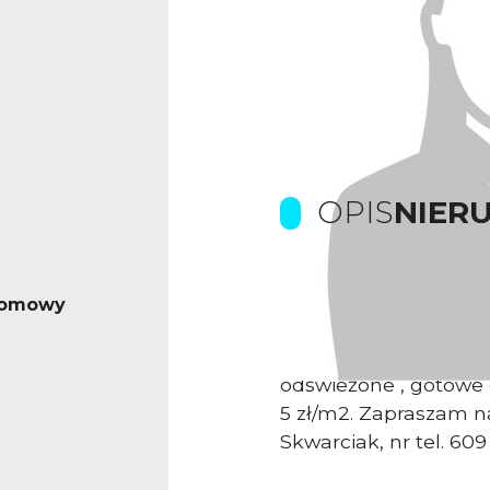
OPIS
NIER
Do wynajęcia lokal b
iomowy
obiektu biurowego poł
Obiekt z recepcją i 
odświeżone , gotowe 
5 zł/m2. Zapraszam n
Skwarciak, nr tel. 60