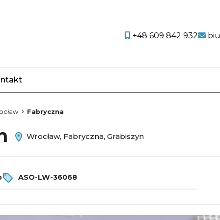
+48 609 842 932
bi
ntakt
favorite
ocław
Fabryczna
em
Wrocław, Fabryczna, Grabiszyn
o
ASO-LW-36068