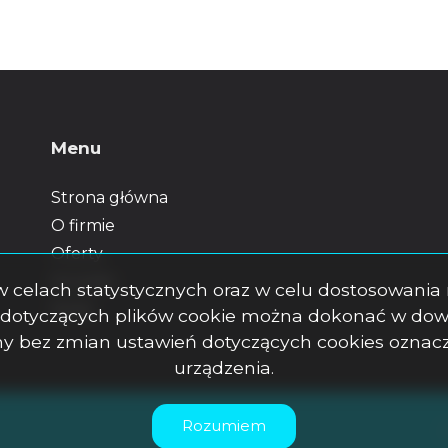
Menu
Strona główna
O firmie
Oferty
Kontakt
s w celach statystycznych oraz w celu dostosowani
Rodo
 dotyczących plików cookie można dokonać w dowo
rony bez zmian ustawień dotyczących cookies ozna
urządzenia.
Rozumiem