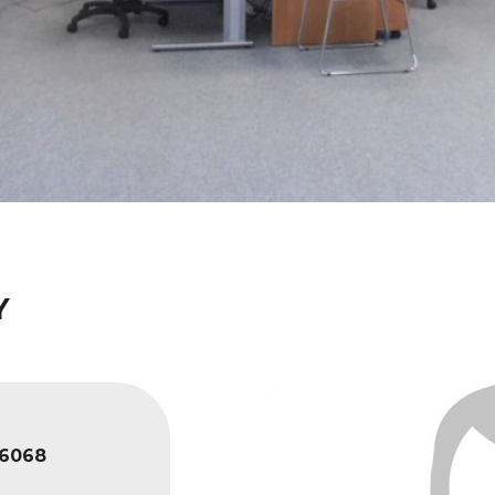
Y
6068