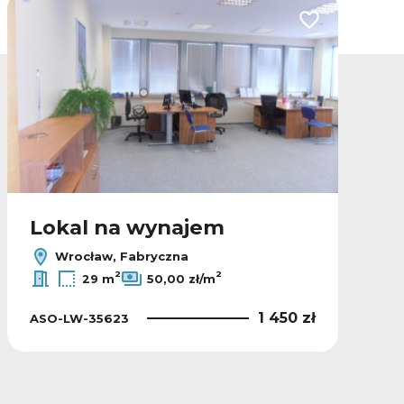
lubionych
Dodaj do ulubio
Lokal na wynajem
Wrocław, Fabryczna
2
2
29 m
50,00 zł/m
1 450 zł
ASO-LW-35623