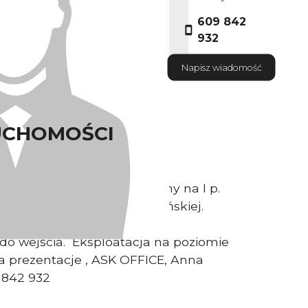
609 842
932
Napisz wiadomość
UCHOMOŚCI
iurowy ( 2*22m2) usytuowany na I p.
ożonego w ok. ul. Grabiszyńskiej.
całodobową ochroną. Pokoje
do wejścia. Eksploatacja na poziomie
a prezentacje , ASK OFFICE, Anna
9 842 932