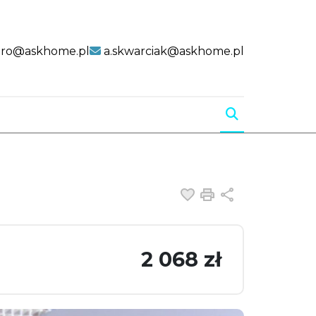
uro@askhome.pl
a.skwarciak@askhome.pl
Dodaj do ulubiony
Drukuj
Udostępnij
2 068 zł