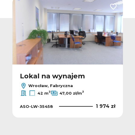
 do ulubionych
Dodaj do u
Lokal na wynajem
Wrocław, Fabryczna
2
2
42 m
47,00 zł/m
1 974 zł
ASO-LW-35458