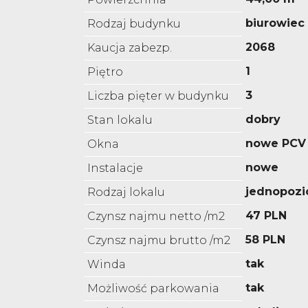
biurowiec
Rodzaj budynku
2068
Kaucja zabezp.
1
Piętro
3
Liczba pięter w budynku
dobry
Stan lokalu
nowe PCV
Okna
nowe
Instalacje
jednopoz
Rodzaj lokalu
47 PLN
Czynsz najmu netto /m2
58 PLN
Czynsz najmu brutto /m2
tak
Winda
tak
Możliwość parkowania