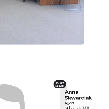
1087
OFERT
Anna
Skwarciak
Agent
Nr licencji: 16519