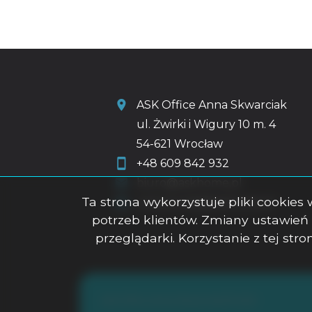
ASK Office Anna Skwarciak
ul. Żwirki i Wigury 10 m. 4
54-621 Wrocław
+48 609 842 932
biuro@askhome.pl
Ta strona wykorzystuje pliki cookie
a.skwarciak@askhome.pl
potrzeb klientów. Zmiany ustawień
przeglądarki. Korzystanie z tej st
ASK Office Anna Skwarciak © 2026