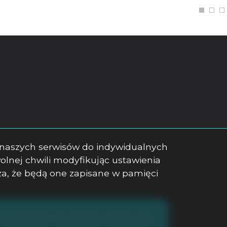
a naszych serwisów do indywidualnych
lnej chwili modyfikując ustawienia
cza, że będą one zapisane w pamięci
Program dla biur nieruchomości
Galactica Virgo