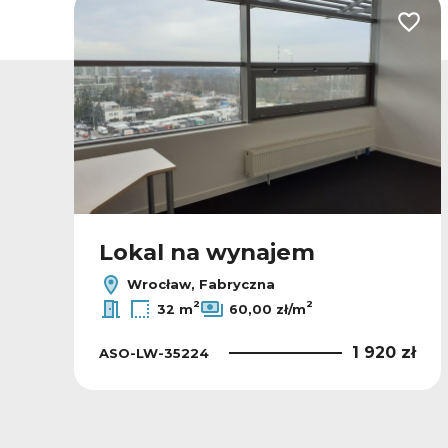
odaj do ulubionych
Dodaj
Lokal na wynajem
Wrocław, Fabryczna
2
2
32 m
60,00 zł/m
ł
1 920 zł
ASO-LW-35224