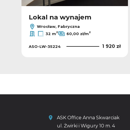
Lokal na wynajem
Wrocław, Fabryczna
2
2
32 m
60,00 zł/m
ł
1 920 zł
ASO-LW-35224
ASK Office Anna Skwarciak
ul. Żwirki i Wigury 10 m. 4