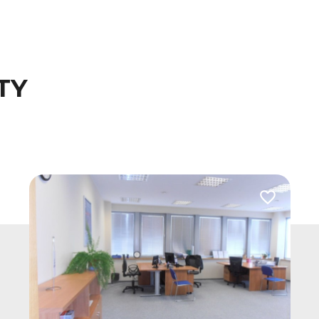
TY
 do ulubionych
Dodaj do u