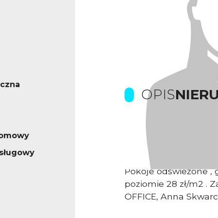
ęczna
OPIS
NIER
Do wynajęcia lokal b
iomowy
usytuowany na II p. 
usługowy
ul. Grabiszyńskiej. O
Pokoje odświeżone , 
poziomie 28 zł/m2 . 
OFFICE, Anna Skwarcia