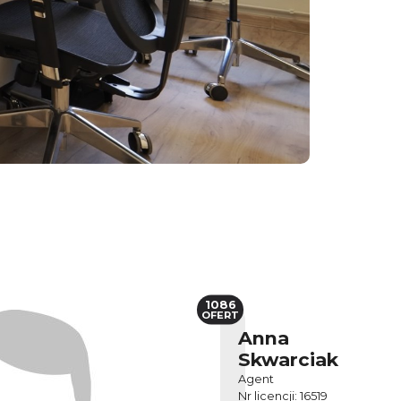
1086
OFERT
Anna
Skwarciak
Agent
Nr licencji: 16519