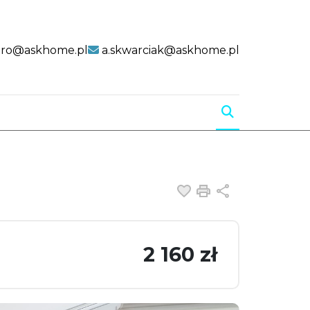
uro@askhome.pl
a.skwarciak@askhome.pl
Dodaj do ulubiony
Drukuj
Udostępnij
2 160 zł