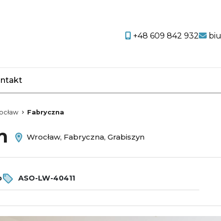
+48 609 842 932
bi
ntakt
favorite
ocław
Fabryczna
em
Wrocław, Fabryczna, Grabiszyn
o
ASO-LW-40411