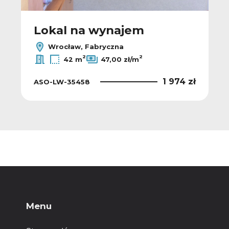
Lokal na wynajem
Wrocław, Fabryczna
2
2
42 m
47,00 zł/m
1 974 zł
ASO-LW-35458
Menu