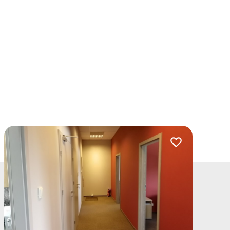
lubionych
Dodaj do ulubio