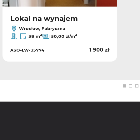
Lokal na wynajem
Wrocław, Fabryczna
2
2
38 m
50,00 zł/m
1 900 zł
ASO-LW-35774