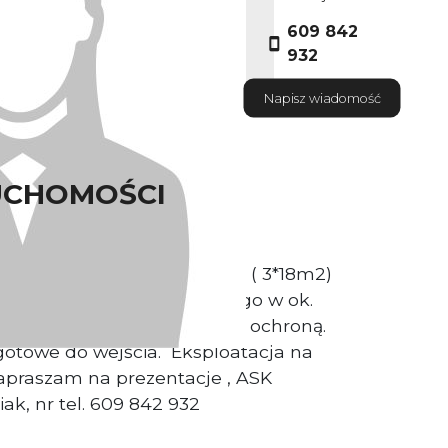
609 842
932
Napisz wiadomość
UCHOMOŚCI
iurowy o powierzchni 54m2 ( 3*18m2)
obiektu biurowego położonego w ok.
biekt z recepcją i całodobową ochroną.
gotowe do wejścia. Eksploatacja na
Zapraszam na prezentacje , ASK
k, nr tel. 609 842 932