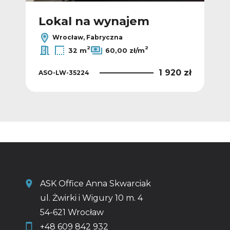
Lokal na wynajem
L
Wrocław, Fabryczna
2
2
32 m
60,00 zł/m
0 zł
1 920 zł
ASO-LW-35224
ASO
ASK Office Anna Skwarciak
ul. Żwirki i Wigury 10 m. 4
54-621 Wrocław
+48 609 842 932