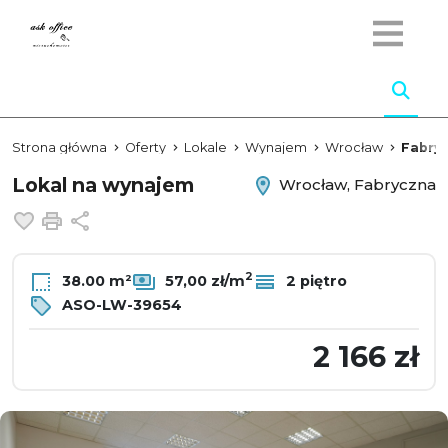
Strona główna
Oferty
Lokale
Wynajem
Wrocław
Fabry
Lokal na wynajem
Wrocław, Fabryczna
Dodaj do ulubionych
Drukuj
Udostępnij
2
38.00 m²
57,00 zł/m
2 piętro
ASO-LW-39654
2 166 zł