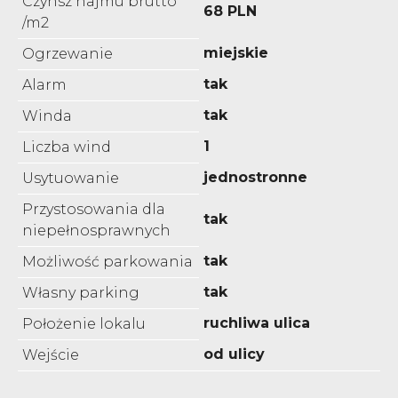
Czynsz najmu brutto
68 PLN
/m2
miejskie
Ogrzewanie
tak
Alarm
tak
Winda
1
Liczba wind
jednostronne
Usytuowanie
Przystosowania dla
tak
niepełnosprawnych
tak
Możliwość parkowania
tak
Własny parking
ruchliwa ulica
Położenie lokalu
od ulicy
Wejście