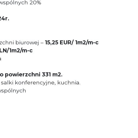
 wspólnych 20%
24r.
zchni biurowej –
15,25 EUR/ 1m2/m-c
LN/1m2/m-c
a
o powierzchni 331 m2.
salki konferencyjne, kuchnia.
wspólnych
: