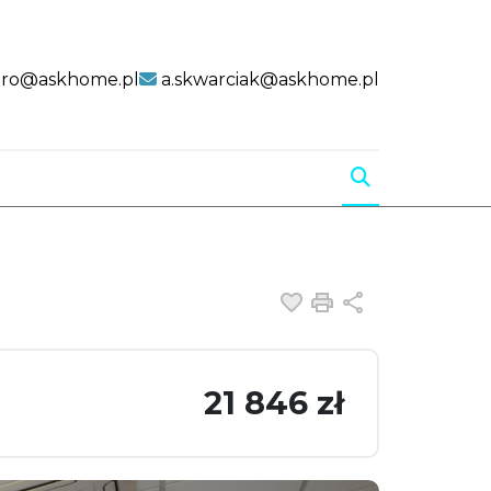
uro@askhome.pl
a.skwarciak@askhome.pl
Dodaj do ulubiony
Drukuj
Udostępnij
21 846 zł