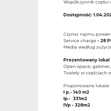
Współczynnik części
Dostępność: 1.04.20
Czynsz najmu powier
S
ervice charge
-
28 P
Media według zużyci
Prezentowany lokal 
Open space, gabinet, 
Toalety w częściach 
Proponowane lokale
I p.- 140 m2
Ip.-
331m2
IVp - 328m2