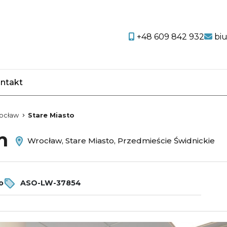
+48 609 842 932
bi
ntakt
favorite
ocław
Stare Miasto
em
Wrocław, Stare Miasto, Przedmieście Świdnickie
o
ASO-LW-37854