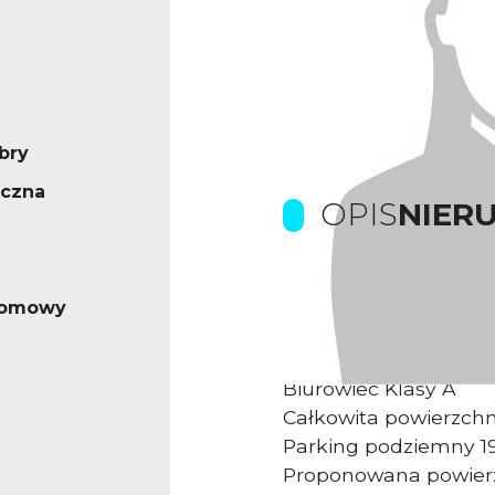
bry
ęczna
OPIS
NIER
Prowizje pokrywa Wła
iomowy
Kompleks biurowy u
Biurowiec Klasy A
Całkowita powierzch
Parking podziemny 19
Proponowana powier