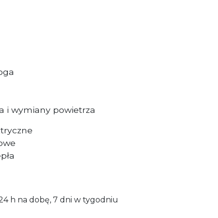
oga
a i wymiany powietrza
tryczne
dowe
epła
24 h na dobę, 7 dni w tygodniu