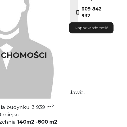
609 842
932
Napisz wiadomość
UCHOMOŚCI
ściciel nieruchomości
sytuowany w Centrum Wrocławia.
2
nia budynku: 3 939 m
 miejsc.
zchnia
140m2 -800 m2