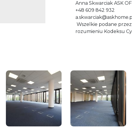
Anna Skwarciak ASK OF
+48 609 842 932
a.skwarciak@askhome.p
Wszelkie podane przez 
rozumieniu Kodeksu Cy