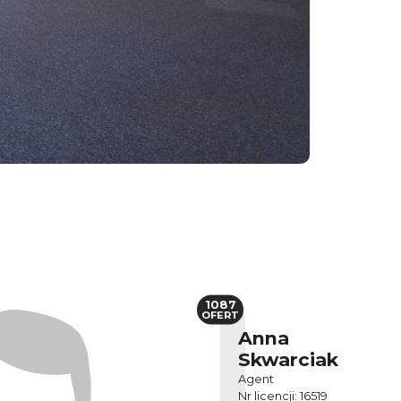
1087
OFERT
Anna
Skwarciak
Agent
Nr licencji: 16519