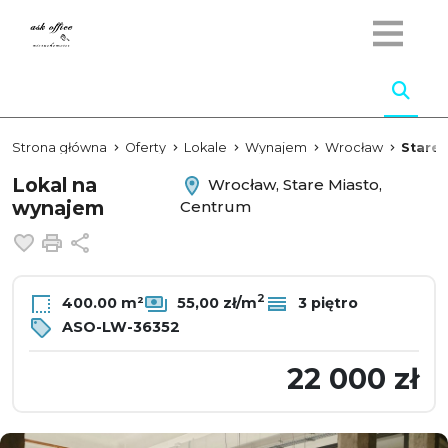
Strona główna
Oferty
Lokale
Wynajem
Wrocław
Stare 
Lokal na
Wrocław, Stare Miasto,
wynajem
Centrum
Dodaj do ulubionych
Drukuj
Udostępnij
2
400.00 m²
55,00 zł/m
3 piętro
ASO-LW-36352
22 000 zł