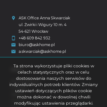
ASK Office Anna Skwarciak
ul. Żwirki i Wigury 10 m. 4
54-621 Wrocław
+48 609 842 932
biuro@askhome.pl
a.skwarciak@askhome.pl
Ta strona wykorzystuje pliki cookies w
Menu
celach statystycznych oraz w celu
dostosowania naszych serwisów do
Strona główna
indywidualnych potrzeb klientów. Zmiany
O firmie
ustawień dotyczących plików cookie
Oferty
można dokonać w dowolnej chwili
Kontakt
modyfikując ustawienia przeglądarki.