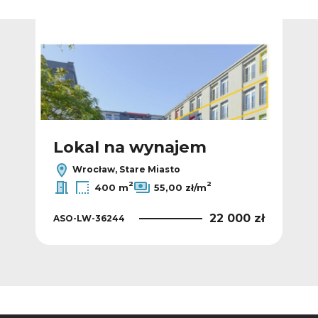
Lokal na wynajem
L
Wrocław, Stare Miasto
2
2
400 m
55,00 zł/m
 zł
22 000 zł
ASO-LW-36244
ASO