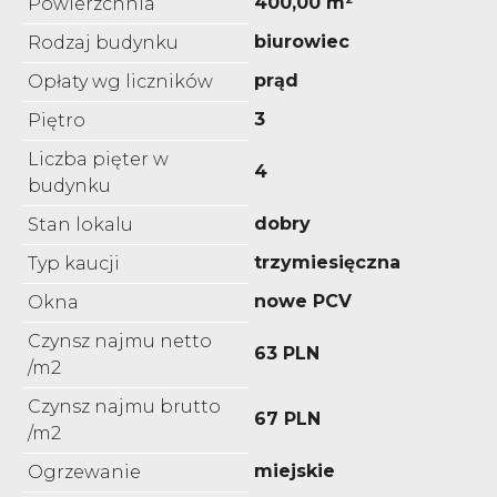
400,00 m²
Powierzchnia
biurowiec
Rodzaj budynku
prąd
Opłaty wg liczników
3
Piętro
Liczba pięter w
4
budynku
dobry
Stan lokalu
trzymiesięczna
Typ kaucji
nowe PCV
Okna
Czynsz najmu netto
63 PLN
/m2
Czynsz najmu brutto
67 PLN
/m2
miejskie
Ogrzewanie