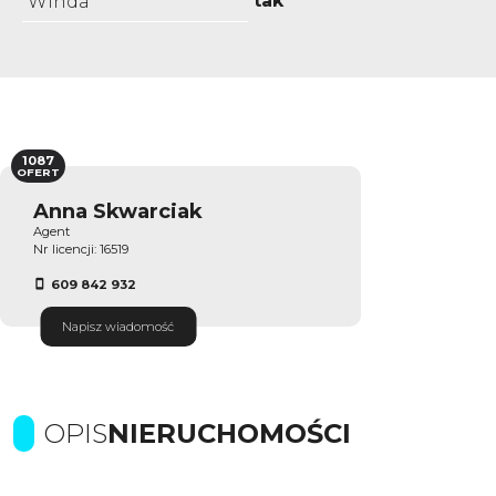
tak
Winda
1087
OFERT
Anna Skwarciak
Agent
Nr licencji: 16519
609 842 932
Napisz wiadomość
OPIS
NIERUCHOMOŚCI