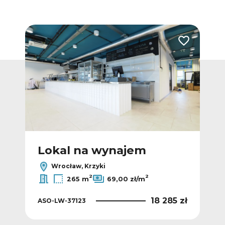
Dodaj do ulubionych
Dodaj do ulub
Lokal na wynajem
L
Wrocław, Krzyki
2
2
265 m
69,00 zł/m
1 zł
18 285 zł
ASO-LW-37123
ASO