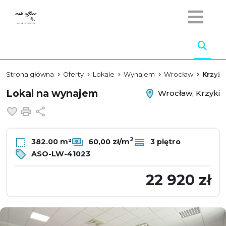
Strona główna
Oferty
Lokale
Wynajem
Wrocław
Krzyki
Lokal na wynajem
Wrocław, Krzyki
Dodaj do ulubionych
Drukuj
Udostępnij
2
382.00 m²
60,00 zł/m
3 piętro
ASO-LW-41023
22 920 zł