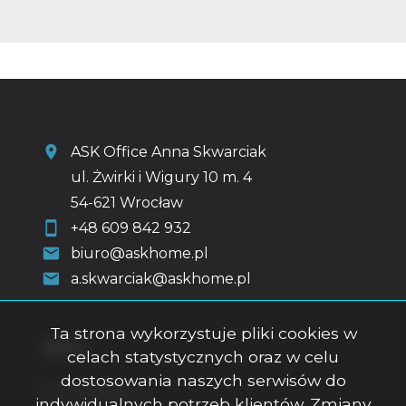
ASK Office Anna Skwarciak
ul. Żwirki i Wigury 10 m. 4
54-621 Wrocław
+48 609 842 932
biuro@askhome.pl
a.skwarciak@askhome.pl
Ta strona wykorzystuje pliki cookies w
Menu
celach statystycznych oraz w celu
dostosowania naszych serwisów do
Strona główna
indywidualnych potrzeb klientów. Zmiany