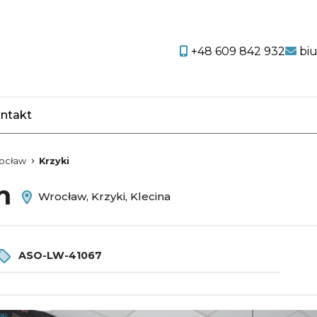
+48 609 842 932
bi
ntakt
favorite
ocław
Krzyki
em
Wrocław, Krzyki, Klecina
ASO-LW-41067