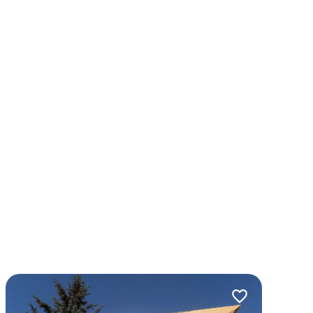
lubionych
Dodaj do ulubio