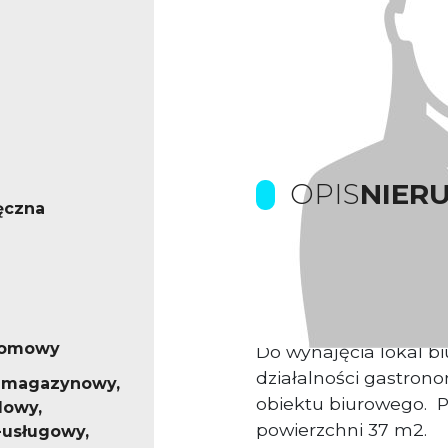
OPIS
NIER
ęczna
Prowizje pokrywa Wła
iomowy
Do wynajęcia lokal b
działalności gastron
 magazynowy,
obiektu biurowego. P
lowy,
powierzchni 37 m2.
usługowy,