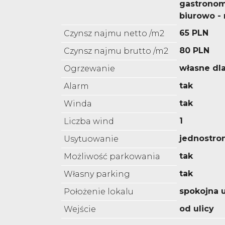
gastronom
biurowo 
65 PLN
Czynsz najmu netto /m2
80 PLN
Czynsz najmu brutto /m2
własne dl
Ogrzewanie
tak
Alarm
tak
Winda
1
Liczba wind
jednostro
Usytuowanie
tak
Możliwość parkowania
tak
Własny parking
spokojna u
Położenie lokalu
od ulicy
Wejście