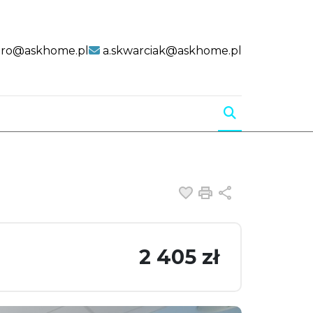
uro@askhome.pl
a.skwarciak@askhome.pl
Dodaj do ulubiony
Drukuj
Udostępnij
2 405 zł