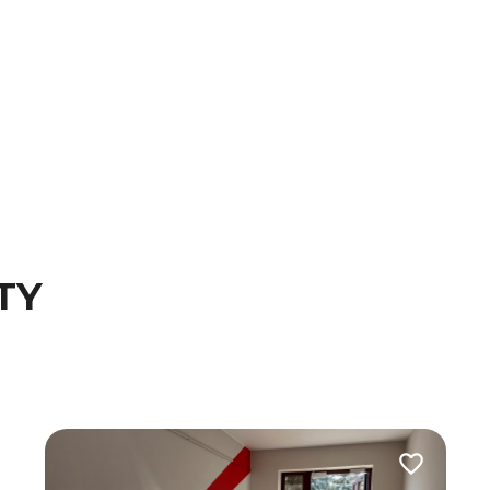
TY
 do ulubionych
Dodaj do u