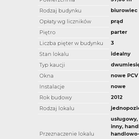
biurowiec
Rodzaj budynku
prąd
Opłaty wg liczników
parter
Piętro
3
Liczba pięter w budynku
idealny
Stan lokalu
dwumiesi
Typ kaucji
nowe PCV
Okna
nowe
Instalacje
2012
Rok budowy
jednopoz
Rodzaj lokalu
usługowy,
inny, hand
Przeznaczenie lokalu
handlowo-