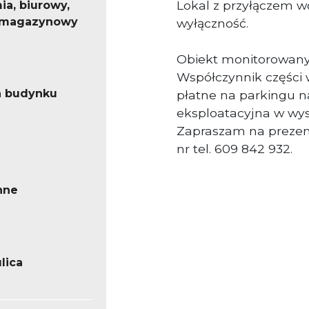
Lokal z przyłączem w
ia, biurowy,
- magazynowy
wyłączność.
Obiekt monitorowany.
Współczynnik części 
a budynku
płatne na parkingu 
eksploatacyjna w wys
Zapraszam na prezen
nr tel. 609 842 932.
nne
lica