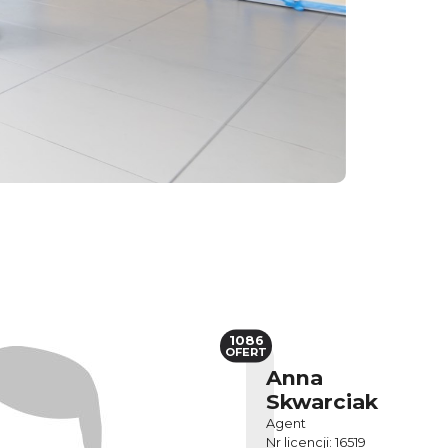
1086
OFERT
Anna
Skwarciak
Agent
Nr licencji: 16519