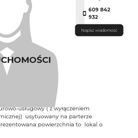
609 842
932
Napisz wiadomość
UCHOMOŚCI
ściciel nieruchomości.
iurowo-usługowy ( z wyłączeniem
omicznej) usytuowany na parterze
rezentowana powierzchnia to lokal o