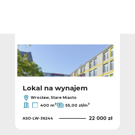
Dodaj do ulubionych
Dodaj do ulub
Lokal na wynajem
L
Wrocław, Stare Miasto
2
2
400 m
55,00 zł/m
 zł
22 000 zł
ASO-LW-36244
ASO