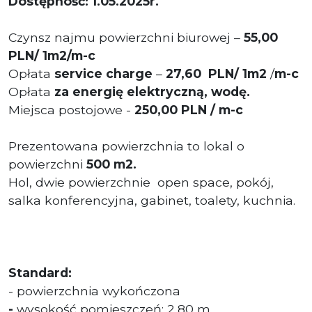
Dostępność: 1.05.2025r.
Czynsz najmu powierzchni biurowej –
55,00
PLN/ 1m2/m-c
Opłata
service charge
–
27,60 PLN/ 1m2
/
m-c
Opłata
za energię elektryczną, wodę.
Miejsca postojowe -
250,00
PL
N / m-c
Prezentowana powierzchnia to lokal o
powierzchni
500
m2.
Hol, dwie powierzchnie open space, pokój,
salka konferencyjna, gabinet, toalety, kuchnia.
Standard:
- powierzchnia wykończona
-
wysokość pomieszczeń: 2,80 m