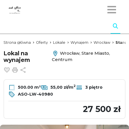
Strona główna
Oferty
Lokale
Wynajem
Wrocław
Stare 
Lokal na
Wrocław, Stare Miasto,
wynajem
Centrum
Dodaj do ulubionych
Drukuj
Udostępnij
2
500.00 m²
55,00 zł/m
3 piętro
ASO-LW-40980
27 500 zł