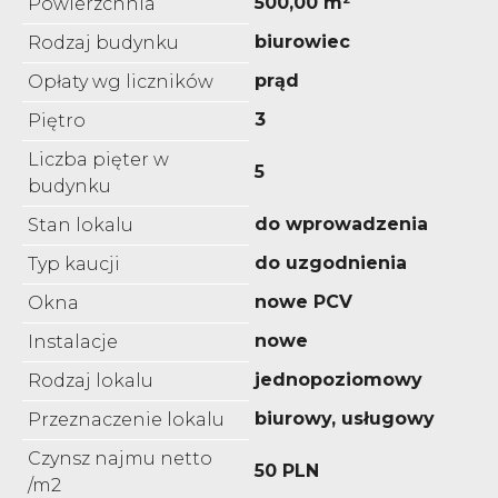
500,00 m²
Powierzchnia
biurowiec
Rodzaj budynku
prąd
Opłaty wg liczników
3
Piętro
Liczba pięter w
5
budynku
do wprowadzenia
Stan lokalu
do uzgodnienia
Typ kaucji
nowe PCV
Okna
nowe
Instalacje
jednopoziomowy
Rodzaj lokalu
biurowy, usługowy
Przeznaczenie lokalu
Czynsz najmu netto
50 PLN
/m2