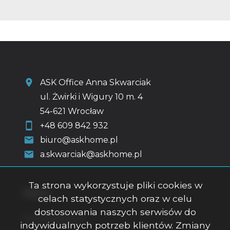
ASK Office Anna Skwarciak
ul. Żwirki i Wigury 10 m. 4
54-621 Wrocław
+48 609 842 932
biuro@askhome.pl
a.skwarciak@askhome.pl
Ta strona wykorzystuje pliki cookies w
Menu
celach statystycznych oraz w celu
dostosowania naszych serwisów do
Strona główna
indywidualnych potrzeb klientów. Zmiany