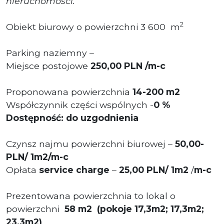
nieruchomości.
2
Obiekt biurowy o powierzchni 3 600 m
Parking naziemny –
Miejsce postojowe
250,00 PLN /m-c
Proponowana powierzchnia
14-200 m2
Współczynnik części wspólnych -
0 %
Dostępność: do uzgodnienia
Czynsz najmu powierzchni biurowej –
50,00-
PLN/ 1m2/m-c
Opłata
service charge
–
25,00 PLN/ 1m2
/
m-c
Prezentowana powierzchnia to lokal o
powierzchni
58 m2 (pokoje 17,3m2; 17,3m2;
23,3m2)