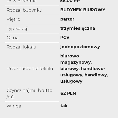
58,00 m²
Powierzchnia
BUDYNEK BIUROWY
Rodzaj budynku
parter
Piętro
trzymiesięczna
Typ kaucji
PCV
Okna
jednopoziomowy
Rodzaj lokalu
biurowo -
magazynowy,
Przeznaczenie lokalu
biurowy, handlowo-
usługowy, handlowy,
usługowy
Czynsz najmu brutto
62 PLN
/m2
tak
Winda