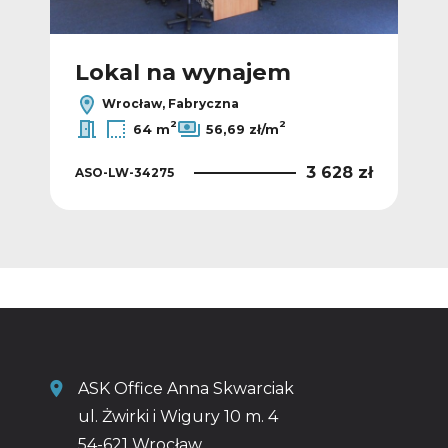
Lokal na wynajem
L
Wrocław, Fabryczna
2
2
64 m
56,69 zł/m
 zł
3 628 zł
ASO-LW-34275
ASO
ASK Office Anna Skwarciak
ul. Żwirki i Wigury 10 m. 4
54-621 Wrocław