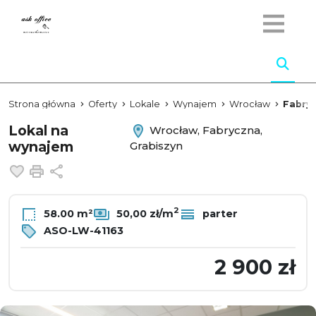
Strona główna
Oferty
Lokale
Wynajem
Wrocław
Fabry
Lokal na
Wrocław, Fabryczna,
wynajem
Grabiszyn
Dodaj do ulubionych
Drukuj
Udostępnij
2
58.00 m²
50,00 zł/m
parter
ASO-LW-41163
2 900 zł