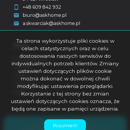
+48 609 842 932
biuro@askhome.pl
a.skwarciak@askhome.pl
Ta strona wykorzystuje pliki cookies w
Menu
celach statystycznych oraz w celu
dostosowania naszych serwisów do
Strona główna
indywidualnych potrzeb klientów. Zmiany
O firmie
ustawień dotyczących plików cookie
Oferty
można dokonać w dowolnej chwili
Kontakt
modyfikując ustawienia przeglądarki.
Rodo
Korzystanie z tej strony bez zmian
ustawień dotyczących cookies oznacza, że
będą one zapisane w pamięci urządzenia.
ASK Office Anna Skwarciak © 2026
Rozumiem